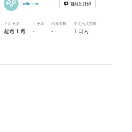
ballmiepet
聯絡設計師
上次上線
回應率
回應速度
平均出貨速度
超過 1 週
-
-
1 日內