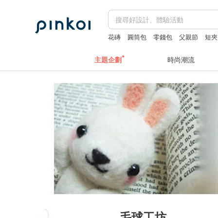
花磚
圓筒包
零錢包
父親節
短夾
主題企劃
時尚潮流
毛球工坊