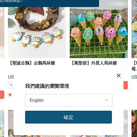
設計館的商品！
【聖誕企鵝】企鵝馬林糖
【萬聖節】外星人馬林糖
【
莓
US$ 1.12
US$ 1.12
US
可客製
我們建議的瀏覽環境
5
(1)
確定