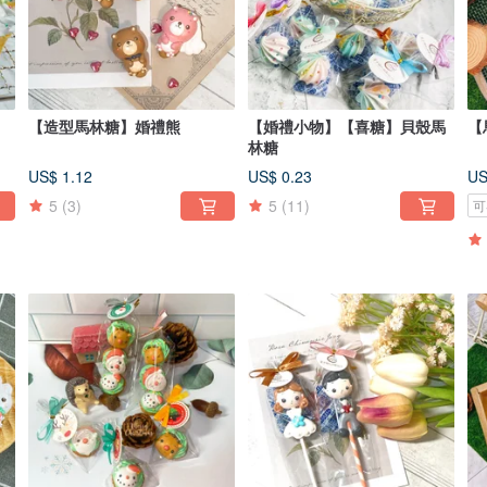
【造型馬林糖】婚禮熊
【婚禮小物】【喜糖】貝殼馬
【
林糖
US$ 1.12
US$ 0.23
US
5
(3)
5
(11)
可