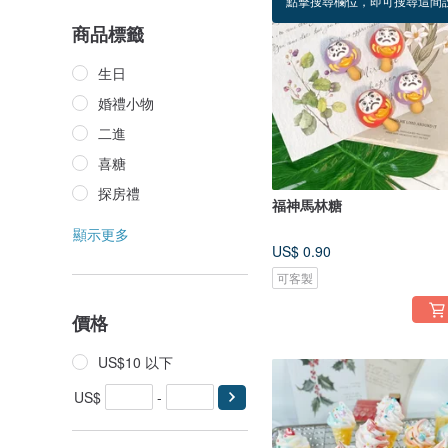
點擊搜尋欄位，即可搜尋這間
商品標籤
生日
婚禮小物
二進
喜糖
探房禮
福神馬林糖
顯示更多
US$ 0.90
可客製
價格
US$10 以下
US$
-