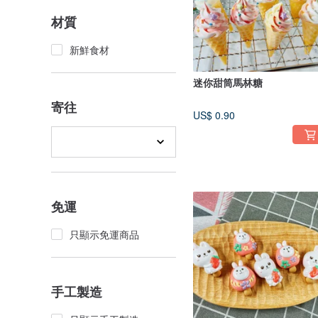
材質
新鮮食材
迷你甜筒馬林糖
寄往
US$ 0.90
免運
只顯示免運商品
手工製造