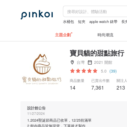
水桶包
短夾
apple watch 錶帶
長
主題企劃
時尚潮流
寶貝貓的甜點旅行
台灣
2021 開館
5.0
(39)
商品數量
已賣出件數
關注
14
7,361
213
設計館公告
11/27/2024
1.2024聖誕節商品已收單，12/25前滿單
2.館內商品皆無現貨，下單後才製作