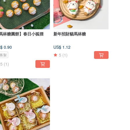
馬林糖圓餅】春日小狐狸
新年招財貓馬林糖
$ 0.90
US$ 1.12
5
(1)
客製
5
(1)