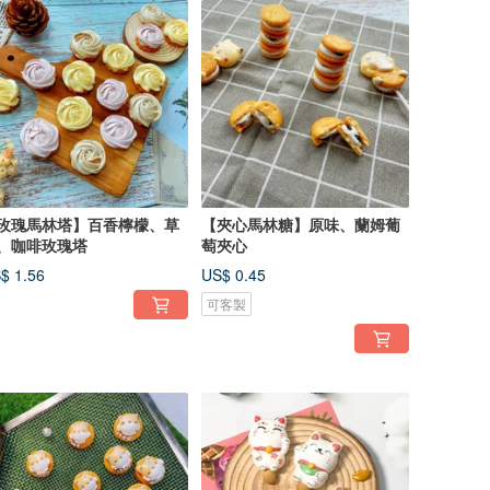
玫瑰馬林塔】百香檸檬、草
【夾心馬林糖】原味、蘭姆葡
、咖啡玫瑰塔
萄夾心
$ 1.56
US$ 0.45
可客製