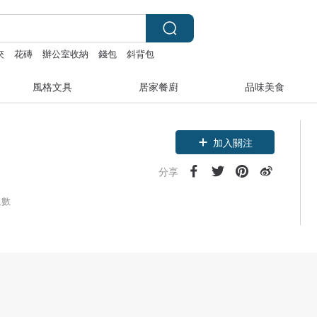
夾
花磚
辦公室收納
錢包
斜背包
風格文具
居家餐廚
品味美食
加入關注
分享
人數