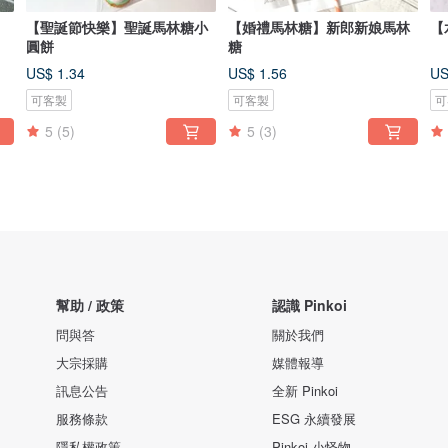
【聖誕節快樂】聖誕馬林糖小
【婚禮馬林糖】新郎新娘馬林
【
圓餅
糖
US$ 1.34
US$ 1.56
US
可客製
可客製
可
5
(5)
5
(3)
幫助 / 政策
認識 Pinkoi
問與答
關於我們
大宗採購
媒體報導
訊息公告
全新 Pinkoi
服務條款
ESG 永續發展
隱私權政策
Pinkoi 小怪物