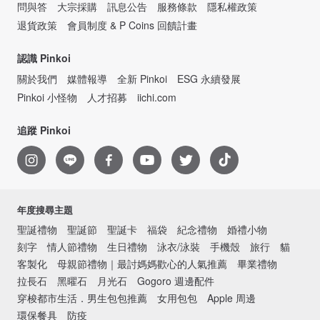
問與答
大宗採購
訊息公告
服務條款
隱私權政策
退貨政策
會員制度 & P Coins 回饋計畫
認識 Pinkoi
關於我們
媒體報導
全新 Pinkoi
ESG 永續發展
Pinkoi 小怪物
人才招募
iichi.com
追蹤 Pinkoi
年度搜尋主題
聖誕禮物
聖誕節
聖誕卡
福袋
紀念禮物
婚禮小物
刻字
情人節禮物
生日禮物
泳衣/泳裝
手機殼
旅行
貓
客製化
母親節禮物｜最討媽媽歡心的人氣推薦
畢業禮物
拉長石
黑曜石
月光石
Gogoro 週邊配件
穿梭都市生活．男生包包推薦
女用包包
Apple 周邊
環保餐具
防疫