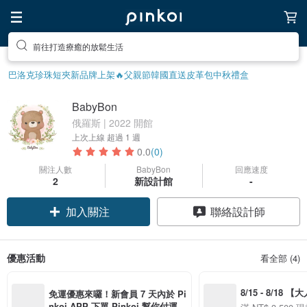
前往打造療癒的放鬆生活
巴洛克珍珠
短夾
新品牌上架🔥
父親節
韓國直送皮革包
中秋禮盒
BabyBon
俄羅斯 | 2022 開館
上次上線
超過 1 週
0.0
(0)
關注人數
BabyBon
回應速度
2
新設計館
-
加入關注
聯絡設計師
優惠活動
看全部 (4)
8/15 - 8/18 
免運優惠來囉！新會員 7 天內於 Pi
季】滿 NT$3500
nkoi APP 下單 Pinkoi 幫你付運