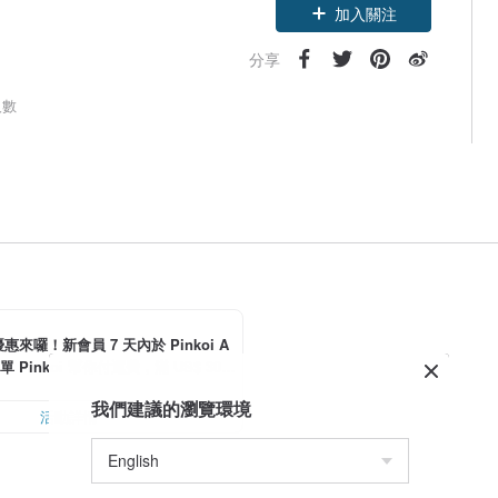
加入關注
分享
人數
惠來囉！新會員 7 天內於 Pinkoi A
單 Pinkoi 幫你付運費，滿 US$ 30.0
可折運費 US$ 6.00
我們建議的瀏覽環境
活動詳情