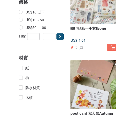
價格
US$10 以下
US$10 - 50
US$50 - 100
轉印貼紙—小衣服one
US$
-
US$ 4.01
5
(2)
材質
紙
棉
防水材質
木頭
post card 秋天鼠Autumn