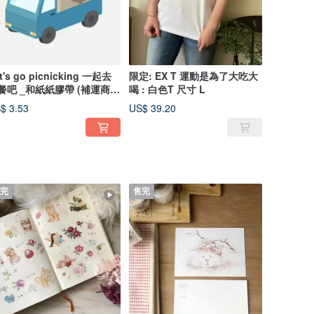
t's go picnicking 一起去
限定: EX T 運動是為了大吃大
餐吧 _和紙紙膠帶 (補運商
喝 : 白色T 尺寸 L
)
$ 3.53
US$ 39.20
完
售完