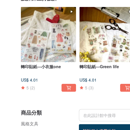
轉印貼紙—小衣服one
轉印貼紙—Green life
US$ 4.01
US$ 4.01
5
(2)
5
(3)
商品分類
風格文具
41 個商品