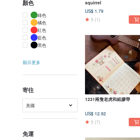
顏色
squirrel
US$ 1.79
綠色
5
(1)
橘色
紅色
藍色
黑色
顯示更多
寄往
1231兩隻老虎和紙膠帶
美國
US$ 12.92
5
(7)
免運