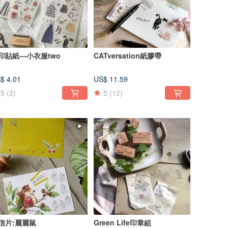
印貼紙—小衣服two
CATversation紙膠帶
$ 4.01
US$ 11.59
5
(2)
5
(12)
信片:麗麗鼠
Green Life印章組