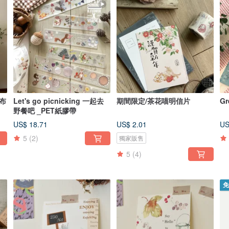
帆布
Let's go picnicking 一起去
期間限定/茶花喵明信片
Gr
野餐吧 _PET紙膠帶
US$ 18.71
US$ 2.01
US
5
(2)
獨家販售
5
(4)
免