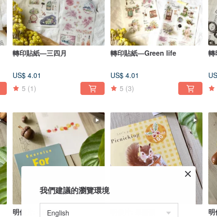
轉印貼紙—三四月
轉印貼紙—Green life
轉
US$ 4.01
US$ 4.01
US
5
(1)
5
(3)
我們建議的瀏覽環境
明信片: 舉重鼠
明信片: 果醬鼠
明