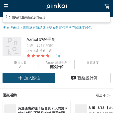
前往打造療癒的放鬆生活
🌟文博會線上專區
泳衣
新品牌上架🔥
斜背包
巴洛克珍珠
零錢包
Azrael 純銀手創
台灣 | 2017 開館
上次上線
超過 1 週
0.0
(0)
關注人數
Azrael 純銀手創
回應速度
8
新設計館
-
加入關注
聯絡設計師
優惠活動
看全部 (5)
8/15 - 8/18 
免運優惠來囉！新會員 7 天內於 Pi
季】滿 NT$3500
nkoi APP 下單 Pinkoi 幫你付運