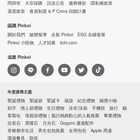
問與答
大宗採購
訊息公告
服務條款
隱私權政策
退貨政策
會員制度 & P Coins 回饋計畫
認識 Pinkoi
關於我們
媒體報導
全新 Pinkoi
ESG 永續發展
Pinkoi 小怪物
人才招募
iichi.com
追蹤 Pinkoi
年度搜尋主題
聖誕禮物
聖誕節
聖誕卡
福袋
紀念禮物
婚禮小物
刻字
情人節禮物
生日禮物
泳衣/泳裝
手機殼
旅行
貓
客製化
母親節禮物｜最討媽媽歡心的人氣推薦
畢業禮物
拉長石
黑曜石
月光石
Gogoro 週邊配件
穿梭都市生活．男生包包推薦
女用包包
Apple 周邊
環保餐具
防疫