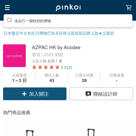
送自己一個特別的禮物
日本鑒定中古包
生日禮物
巴洛克珍珠
父親節
新品牌上架🔥
父親節
AZPAC HK by Acodee
香港 | 2023 開館
上次上線
超過 1 週
5.0
(2)
出貨速度
關注人數
已賣出件數
回應速度
1～3 日
43
28
-
加入關注
聯絡設計師
熱門商品推薦