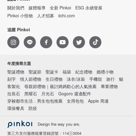
關於我們
媒體報導
全新 Pinkoi
ESG 永續發展
Pinkoi 小怪物
人才招募
iichi.com
追蹤 Pinkoi
年度搜尋主題
聖誕禮物
聖誕節
聖誕卡
福袋
紀念禮物
婚禮小物
刻字
情人節禮物
生日禮物
泳衣/泳裝
手機殼
旅行
貓
客製化
母親節禮物｜最討媽媽歡心的人氣推薦
畢業禮物
拉長石
黑曜石
月光石
Gogoro 週邊配件
穿梭都市生活．男生包包推薦
女用包包
Apple 周邊
環保餐具
防疫
Design the way you are.
第三方支付服務能量登錄證號：114三0004