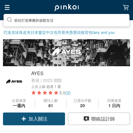
前往打造療癒的放鬆生活
巴洛克珍珠
皮夾
日本鑒定中古包
耳骨夾
墨墨頭後背包
fairy and you
AYES
香港 | 2023 開館
上次上線
超過 1 週
5.0
(2)
出貨速度
關注人數
已賣出件數
回應速度
一週內
81
20
1 日內
加入關注
聯絡設計師