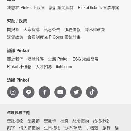
我想在 Pinkoi 上販售
設計館問與答
Pinkoi tickets 售票專案
幫助 / 政策
問與答
大宗採購
訊息公告
服務條款
隱私權政策
退貨政策
會員制度 & P Coins 回饋計畫
認識 Pinkoi
關於我們
媒體報導
全新 Pinkoi
ESG 永續發展
Pinkoi 小怪物
人才招募
iichi.com
追蹤 Pinkoi
年度搜尋主題
聖誕禮物
聖誕節
聖誕卡
福袋
紀念禮物
婚禮小物
刻字
情人節禮物
生日禮物
泳衣/泳裝
手機殼
旅行
貓