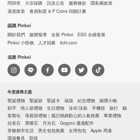
問與答
大宗採購
訊息公告
服務條款
隱私權政策
退貨政策
會員制度 & P Coins 回饋計畫
認識 Pinkoi
關於我們
媒體報導
全新 Pinkoi
ESG 永續發展
Pinkoi 小怪物
人才招募
iichi.com
追蹤 Pinkoi
年度搜尋主題
聖誕禮物
聖誕節
聖誕卡
福袋
紀念禮物
婚禮小物
刻字
情人節禮物
生日禮物
泳衣/泳裝
手機殼
旅行
貓
客製化
母親節禮物｜最討媽媽歡心的人氣推薦
畢業禮物
拉長石
黑曜石
月光石
Gogoro 週邊配件
穿梭都市生活．男生包包推薦
女用包包
Apple 周邊
環保餐具
防疫