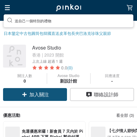
送自己一個特別的禮物
日本鑒定中古包
圓筒包
韓國直送皮革包
長夾
巴洛克珍珠
父親節
Avose Studio
香港 | 2023 開館
上次上線
超過 1 週
0.0
(0)
關注人數
Avose Studio
回應速度
0
新設計館
-
加入關注
聯絡設計師
優惠活動
看全部 (3)
【七夕情人節快閃】8
免運優惠來囉！新會員 7 天內於 Pi
用 APP 購買任一
nkoi APP 下單 Pinkoi 幫你付運