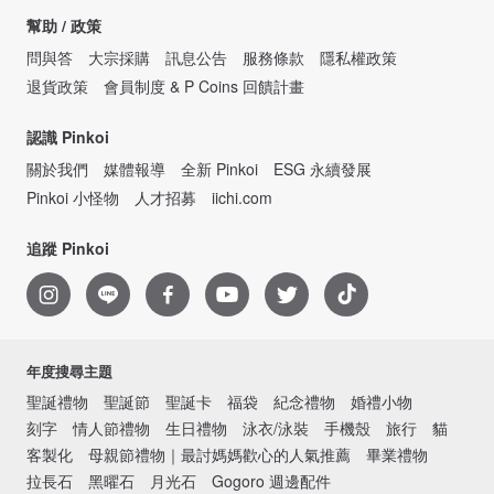
幫助 / 政策
問與答
大宗採購
訊息公告
服務條款
隱私權政策
退貨政策
會員制度 & P Coins 回饋計畫
認識 Pinkoi
關於我們
媒體報導
全新 Pinkoi
ESG 永續發展
Pinkoi 小怪物
人才招募
iichi.com
追蹤 Pinkoi
年度搜尋主題
聖誕禮物
聖誕節
聖誕卡
福袋
紀念禮物
婚禮小物
刻字
情人節禮物
生日禮物
泳衣/泳裝
手機殼
旅行
貓
客製化
母親節禮物｜最討媽媽歡心的人氣推薦
畢業禮物
拉長石
黑曜石
月光石
Gogoro 週邊配件