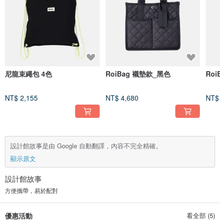
尼龍束繩包 4色
RoiBag 襯墊款_黑色
Ro
NT$ 2,155
NT$ 4,680
NT$
設計館故事是由 Google 自動翻譯，內容不完全精確。
顯示原文
設計館故事
方便攜帶，易於配對
優惠活動
看全部 (5)