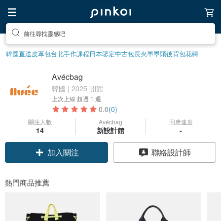
前往尋找靈感吧
韓國直送皮革包
台北手作課程
日本鑒定中古包
長夾
墨墨頭後背包
花磚
Avécbag
韓國 | 2025 開館
上次上線
超過 1 週
0.0
(0)
關注人數
Avécbag
回應速度
14
新設計館
-
加入關注
聯絡設計師
熱門商品推薦