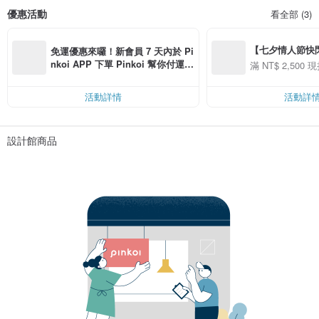
優惠活動
看全部 (3)
【七夕情人節快閃】8
免運優惠來囉！新會員 7 天內於 Pi
用 APP 購買任一
nkoi APP 下單 Pinkoi 幫你付運
滿 NT$ 2,500 現
00 現折 NT$100
費，滿 NT$ 500 最高可折運費 NT
$ 100
活動詳情
活動詳
設計館商品