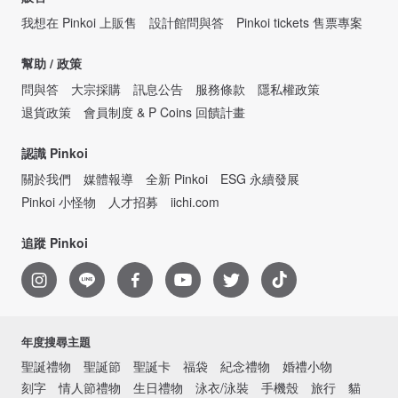
我想在 Pinkoi 上販售
設計館問與答
Pinkoi tickets 售票專案
幫助 / 政策
問與答
大宗採購
訊息公告
服務條款
隱私權政策
退貨政策
會員制度 & P Coins 回饋計畫
認識 Pinkoi
關於我們
媒體報導
全新 Pinkoi
ESG 永續發展
Pinkoi 小怪物
人才招募
iichi.com
追蹤 Pinkoi
年度搜尋主題
聖誕禮物
聖誕節
聖誕卡
福袋
紀念禮物
婚禮小物
刻字
情人節禮物
生日禮物
泳衣/泳裝
手機殼
旅行
貓