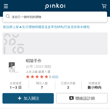
送自己一個特別的禮物
新品牌上架🔥
生日禮物
韓國直送皮革包
Miffy
巴洛克珍珠
水桶包
昭陽手作
台灣 | 2023 開館
上次上線
超過 1 週
0.0
(0)
出貨速度
關注人數
已賣出件數
回應速度
1～3 日
7
2
數小時內
加入關注
聯絡設計師