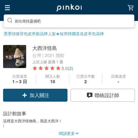
前往尋找靈感吧
墨墨頭後背包
皮夾
新品牌上架🔥
短夾
韓國直送皮革包
花磚
大西洋怪島
台灣 | 2021 開館
上次上線
超過 1 週
5.0
(2)
出貨速度
關注人數
已賣出件數
回應速度
1～3 日
10
2
-
加入關注
聯絡設計師
設計館故事
這裡是大西洋怪物島，我是大西洋！
/
怪島容納了很多創作出來的奇異生物還有很多能挖掘的有趣地方
閱讀更多
/