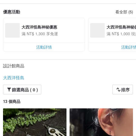
海邊驚見的魷魚乾？
被樹叢掩蓋的岩洞？
優惠活動
看全部 (5)
埋在土堆的陷阱炸彈？
透過島上探索，一起發掘吧！
/
大西洋怪島神秘優惠
大西洋怪島神秘
主要是販售一些有趣的蠟線飾品，還有小插圖商品👀
滿 NT$ 1,300 享免運
滿 NT$ 1,000 現
活動詳情
活動詳
設計館商品
大西洋怪島
篩選商品 ( 0 )
排序
13 個商品