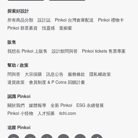
探索好設計
所有商品分類
設計誌
Pinkoi 台灣倉庫配送
Pinkoi 禮物卡
Pinkoi 群眾募資
找靈感
逛櫥窗
販售
我想在 Pinkoi 上販售
設計館問與答
Pinkoi tickets 售票專案
幫助 / 政策
問與答
大宗採購
訊息公告
服務條款
隱私權政策
退貨政策
會員制度 & P Coins 回饋計畫
認識 Pinkoi
關於我們
媒體報導
全新 Pinkoi
ESG 永續發展
Pinkoi 小怪物
人才招募
iichi.com
追蹤 Pinkoi