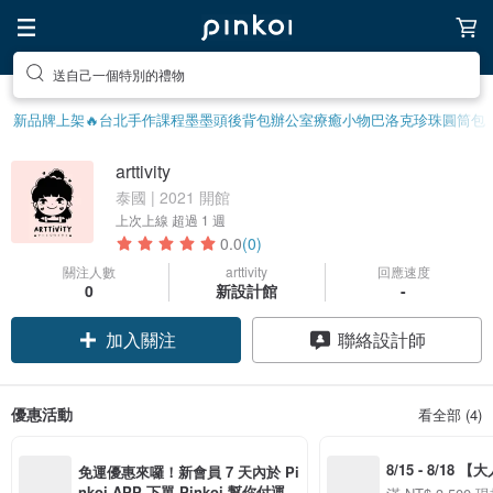
送自己一個特別的禮物
新品牌上架🔥
台北手作課程
墨墨頭後背包
辦公室療癒小物
巴洛克珍珠
圓筒包
arttivity
泰國 | 2021 開館
上次上線
超過 1 週
0.0
(0)
關注人數
arttivity
回應速度
0
新設計館
-
加入關注
聯絡設計師
優惠活動
看全部 (4)
8/15 - 8/18 
免運優惠來囉！新會員 7 天內於 Pi
季】滿 NT$3500
nkoi APP 下單 Pinkoi 幫你付運