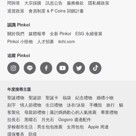
問與答
大宗採購
訊息公告
服務條款
隱私權政策
退貨政策
會員制度 & P Coins 回饋計畫
認識 Pinkoi
關於我們
媒體報導
全新 Pinkoi
ESG 永續發展
Pinkoi 小怪物
人才招募
iichi.com
追蹤 Pinkoi
年度搜尋主題
聖誕禮物
聖誕節
聖誕卡
福袋
紀念禮物
婚禮小物
刻字
情人節禮物
生日禮物
泳衣/泳裝
手機殼
旅行
貓
客製化
母親節禮物｜最討媽媽歡心的人氣推薦
畢業禮物
拉長石
黑曜石
月光石
Gogoro 週邊配件
穿梭都市生活．男生包包推薦
女用包包
Apple 周邊
環保餐具
防疫