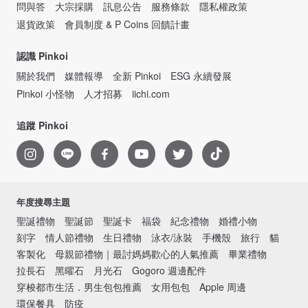
問與答
大宗採購
訊息公告
服務條款
隱私權政策
退貨政策
會員制度 & P Coins 回饋計畫
認識 Pinkoi
關於我們
媒體報導
全新 Pinkoi
ESG 永續發展
Pinkoi 小怪物
人才招募
iichi.com
追蹤 Pinkoi
年度搜尋主題
聖誕禮物
聖誕節
聖誕卡
福袋
紀念禮物
婚禮小物
刻字
情人節禮物
生日禮物
泳衣/泳裝
手機殼
旅行
貓
客製化
母親節禮物｜最討媽媽歡心的人氣推薦
畢業禮物
拉長石
黑曜石
月光石
Gogoro 週邊配件
穿梭都市生活．男生包包推薦
女用包包
Apple 周邊
環保餐具
防疫