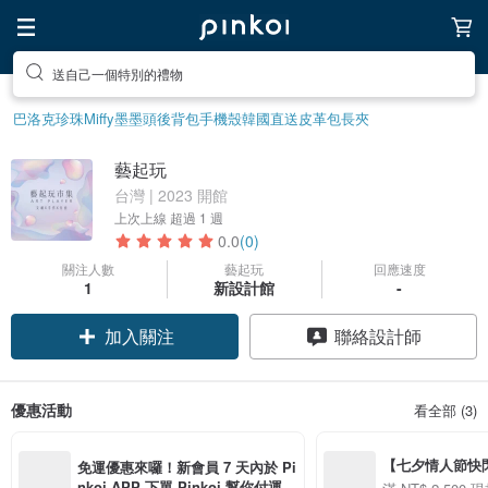
送自己一個特別的禮物
巴洛克珍珠
Miffy
墨墨頭後背包
手機殼
韓國直送皮革包
長夾
藝起玩
台灣 | 2023 開館
上次上線
超過 1 週
0.0
(0)
關注人數
藝起玩
回應速度
1
新設計館
-
加入關注
聯絡設計師
優惠活動
看全部 (3)
【七夕情人節快閃】8
免運優惠來囉！新會員 7 天內於 Pi
用 APP 購買任一
nkoi APP 下單 Pinkoi 幫你付運