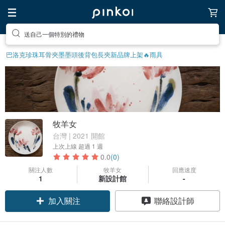
送自己一個特別的禮物
巴洛克珍珠
耳骨夾
墨墨頭後背包
長夾
新品牌上架🔥
雨具
牧羊女
台灣 | 2021 開館
上次上線
超過 1 週
0.0
(0)
關注人數
牧羊女
回應速度
1
新設計館
-
加入關注
聯絡設計師