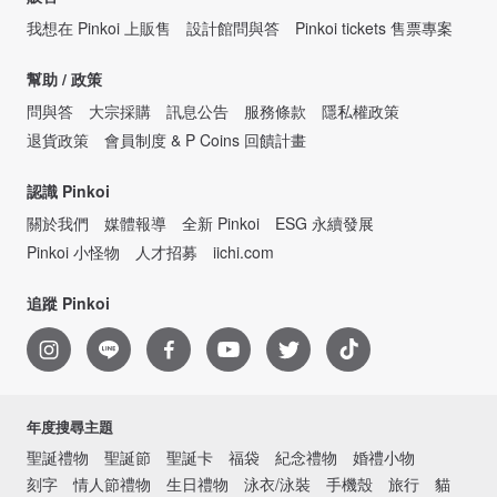
我想在 Pinkoi 上販售
設計館問與答
Pinkoi tickets 售票專案
幫助 / 政策
問與答
大宗採購
訊息公告
服務條款
隱私權政策
退貨政策
會員制度 & P Coins 回饋計畫
認識 Pinkoi
關於我們
媒體報導
全新 Pinkoi
ESG 永續發展
Pinkoi 小怪物
人才招募
iichi.com
追蹤 Pinkoi
年度搜尋主題
聖誕禮物
聖誕節
聖誕卡
福袋
紀念禮物
婚禮小物
刻字
情人節禮物
生日禮物
泳衣/泳裝
手機殼
旅行
貓