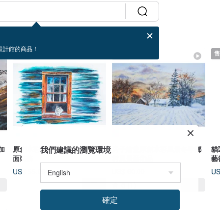
設計館的商品！
售完
售完
售
加
原創水彩貓畫建築片段素描牆
我們建議的瀏覽環境
房子繪畫原創水彩風景冬季鄉
貓
面裝飾
村風景藝術品
藝
US$ 55.00
US$ 60.00
US
5
(1)
確定