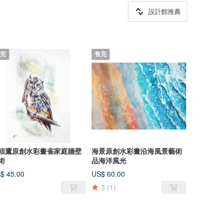
設計館推薦
完
售完
頭鷹原創水彩畫雀家庭牆壁
海景原創水彩畫沿海風景藝術
術
品海洋風光
$ 45.00
US$ 60.00
5
(1)