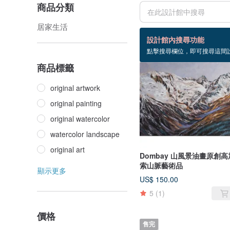
商品分類
居家生活
6 個商品
設計館內搜尋功能
點擊搜尋欄位，即可搜尋這間
售完
商品標籤
original artwork
original painting
original watercolor
watercolor landscape
original art
Dombay 山風景油畫原創高
索山脈藝術品
顯示更多
US$ 150.00
5
(1)
價格
售完