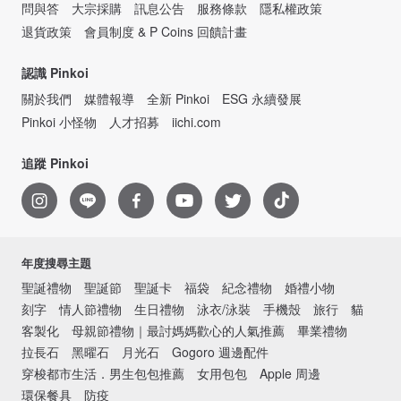
問與答
大宗採購
訊息公告
服務條款
隱私權政策
退貨政策
會員制度 & P Coins 回饋計畫
認識 Pinkoi
關於我們
媒體報導
全新 Pinkoi
ESG 永續發展
Pinkoi 小怪物
人才招募
iichi.com
追蹤 Pinkoi
年度搜尋主題
聖誕禮物
聖誕節
聖誕卡
福袋
紀念禮物
婚禮小物
刻字
情人節禮物
生日禮物
泳衣/泳裝
手機殼
旅行
貓
客製化
母親節禮物｜最討媽媽歡心的人氣推薦
畢業禮物
拉長石
黑曜石
月光石
Gogoro 週邊配件
穿梭都市生活．男生包包推薦
女用包包
Apple 周邊
環保餐具
防疫