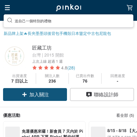
送自己一個特別的禮物
新品牌上架🔥
長夾
墨墨頭後背包
手機殼
日本鑒定中古包
尼龍包
匠藏工坊
台灣 | 2015 開館
上次上線
超過 1 週
4.8
(28)
出貨速度
關注人數
已賣出件數
回應速度
領優惠券
7 日以上
236
76
-
加入關注
聯絡設計師
優惠活動
看全部 (5)
8/15 - 8/18 
免運優惠來囉！新會員 7 天內於 Pi
季】滿 NT$3500
nkoi APP 下單 Pinkoi 幫你付運