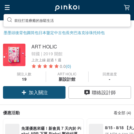
前往打造療癒的放鬆生活
墨墨頭後背包
圓筒包
日本鑒定中古包
長夾
巴洛克珍珠
托特包
ART HOLIC
韓國 | 2019 開館
上次上線
超過 1 週
0.0
(0)
關注人數
ART HOLIC
回應速度
19
新設計館
-
加入關注
聯絡設計師
優惠活動
看全部 (4)
8/15 - 8/18 
免運優惠來囉！新會員 7 天內於 Pi
季】滿 NT$3500
nkoi APP 下單 Pinkoi 幫你付運