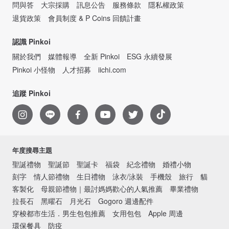
問與答
大宗採購
訊息公告
服務條款
隱私權政策
退貨政策
會員制度 & P Coins 回饋計畫
認識 Pinkoi
關於我們
媒體報導
全新 Pinkoi
ESG 永續發展
Pinkoi 小怪物
人才招募
iichi.com
追蹤 Pinkoi
年度搜尋主題
聖誕禮物
聖誕節
聖誕卡
福袋
紀念禮物
婚禮小物
刻字
情人節禮物
生日禮物
泳衣/泳裝
手機殼
旅行
貓
客製化
母親節禮物｜最討媽媽歡心的人氣推薦
畢業禮物
拉長石
黑曜石
月光石
Gogoro 週邊配件
穿梭都市生活．男生包包推薦
女用包包
Apple 周邊
環保餐具
防疫