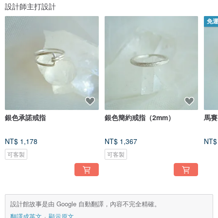
設計師主打設計
免
銀色承諾戒指
銀色簡約戒指（2mm）
馬賽
NT$ 1,178
NT$ 1,367
NT$
可客製
可客製
設計館故事是由 Google 自動翻譯，內容不完全精確。
翻譯成英文
顯示原文