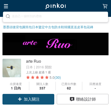
前往打造療癒的放鬆生活
墨墨頭後背包
圓筒包
日本鑒定中古包
防水鞋
韓國直送皮革包
花磚
arte Ruo
日本 | 2016 開館
上次上線
超過 1 週
5.0
(30)
出貨速度
關注人數
已賣出件數
回應速度
1 日內
337
62
-
加入關注
聯絡設計師