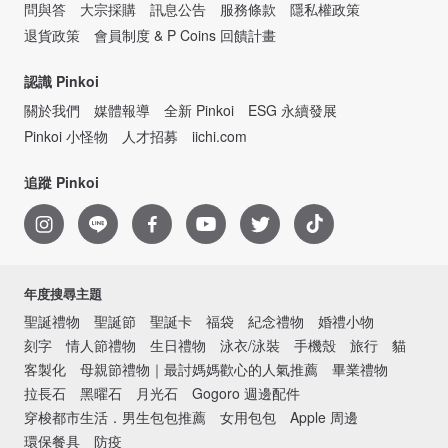
問與答
大宗採購
訊息公告
服務條款
隱私權政策
退貨政策
會員制度 & P Coins 回饋計畫
認識 Pinkoi
關於我們
媒體報導
全新 Pinkoi
ESG 永續發展
Pinkoi 小怪物
人才招募
iichi.com
追蹤 Pinkoi
年度搜尋主題
聖誕禮物
聖誕節
聖誕卡
福袋
紀念禮物
婚禮小物
刻字
情人節禮物
生日禮物
泳衣/泳裝
手機殼
旅行
貓
客製化
母親節禮物｜最討媽媽歡心的人氣推薦
畢業禮物
拉長石
黑曜石
月光石
Gogoro 週邊配件
穿梭都市生活．男生包包推薦
女用包包
Apple 周邊
環保餐具
防疫