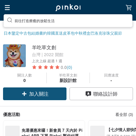
前往打造療癒的放鬆生活
日本鑒定中古包
結婚書約
韓國直送皮革包
中秋禮盒
巴洛克珍珠
父親節
羊吃草文創
台灣 | 2022 開館
上次上線
超過 1 週
0.0
(0)
關注人數
羊吃草文創
回應速度
0
新設計館
-
加入關注
聯絡設計師
優惠活動
看全部 (3)
【七夕情人節快閃】8
免運優惠來囉！新會員 7 天內於 Pi
用 APP 購買任一
nkoi APP 下單 Pinkoi 幫你付運