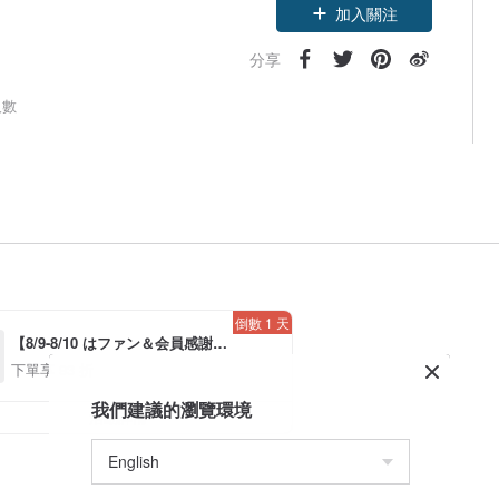
加入關注
分享
人數
倒數 1 天
【8/9-8/10 はファン＆会員感謝デ
ー】アプリ限定全品対象7％OFF
下單享 93 折
*！（*条件あり、最大500円）
我們建議的瀏覽環境
活動詳情