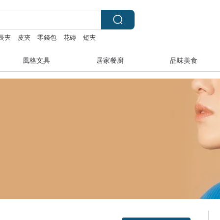
長夾
皮夾
零錢包
花磚
短夾
風格文具
居家餐廚
品味美食