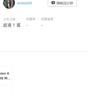
arelav200
聯絡設計師
上次上線
回應率
回應速度
超過 1 週
-
-
oi A
 30.0