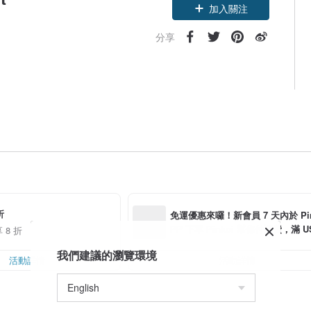
加入關注
分享
折
免運優惠來囉！新會員 7 天內於 Pink
PP 下單 Pinkoi 幫你付運費，滿 US$
 8 折
0 最高可折運費 US$ 6.00
我們建議的瀏覽環境
活動詳情
活動詳情