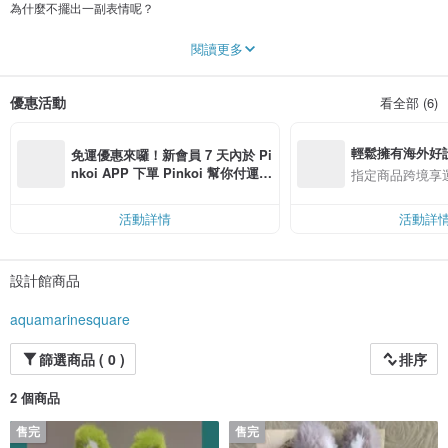
為什麼不擺出一副表情呢？
我希望主人看到這幅畫時，臉上能浮現出當時他內心的感受…
閱讀更多
我創作這些鉤織玩偶，希望它們能引起人們當下情感的共鳴。
優惠活動
看全部 (6)
輕鬆擁有海外好
免運優惠來囉！新會員 7 天內於 Pi
nkoi APP 下單 Pinkoi 幫你付運
指定商品跨境享
費，滿 NT$ 500 最高可折運費 NT
$ 100
活動詳情
活動詳
設計館商品
aquamarinesquare
篩選商品 ( 0 )
排序
2 個商品
售完
售完