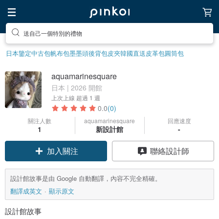
送自己一個特別的禮物
日本鑒定中古包
帆布包
墨墨頭後背包
皮夾
韓國直送皮革包
圓筒包
aquamarinesquare
日本 | 2026 開館
上次上線
超過 1 週
0.0
(0)
關注人數
aquamarinesquare
回應速度
1
新設計館
-
加入關注
聯絡設計師
設計館故事是由 Google 自動翻譯，內容不完全精確。
翻譯成英文
顯示原文
設計館故事