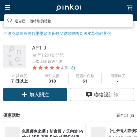
送自己一個特別的禮物
巴洛克珍珠
圓筒包
墨墨頭後背包
父親節
韓國直送皮革包
斜背包
APT. J
台灣 | 2012 開館
上次上線
超過 1 週
4.9
(18)
出貨速度
關注人數
已賣出件數
回應速度
7 日以上
318
61
-
加入關注
聯絡設計師
優惠活動
看全部 (3)
【七夕情人節快閃】8
免運優惠來囉！新會員 7 天內於 Pi
用 APP 購買任一
nkoi APP 下單 Pinkoi 幫你付運