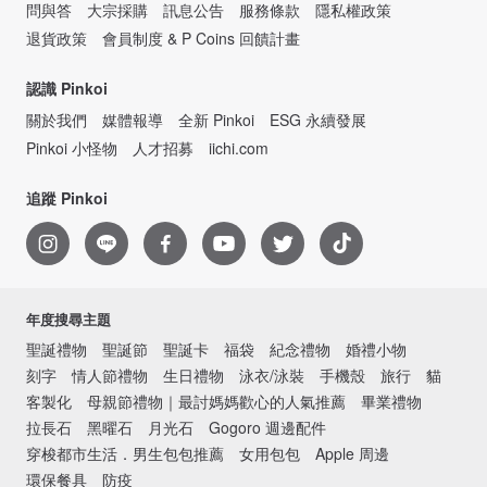
問與答
大宗採購
訊息公告
服務條款
隱私權政策
退貨政策
會員制度 & P Coins 回饋計畫
認識 Pinkoi
關於我們
媒體報導
全新 Pinkoi
ESG 永續發展
Pinkoi 小怪物
人才招募
iichi.com
追蹤 Pinkoi
年度搜尋主題
聖誕禮物
聖誕節
聖誕卡
福袋
紀念禮物
婚禮小物
刻字
情人節禮物
生日禮物
泳衣/泳裝
手機殼
旅行
貓
客製化
母親節禮物｜最討媽媽歡心的人氣推薦
畢業禮物
拉長石
黑曜石
月光石
Gogoro 週邊配件
穿梭都市生活．男生包包推薦
女用包包
Apple 周邊
環保餐具
防疫