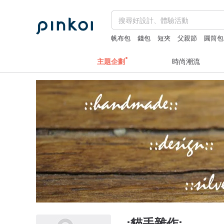
帆布包
錢包
短夾
父親節
圓筒包
主題企劃
時尚潮流
.:貓手雜作:.