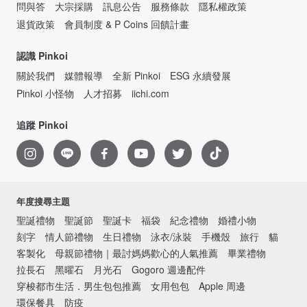
問與答
大宗採購
訊息公告
服務條款
隱私權政策
退貨政策
會員制度 & P Coins 回饋計畫
認識 Pinkoi
關於我們
媒體報導
全新 Pinkoi
ESG 永續發展
Pinkoi 小怪物
人才招募
iichi.com
追蹤 Pinkoi
年度搜尋主題
聖誕禮物
聖誕節
聖誕卡
福袋
紀念禮物
婚禮小物
刻字
情人節禮物
生日禮物
泳衣/泳裝
手機殼
旅行
貓
客製化
母親節禮物｜最討媽媽歡心的人氣推薦
畢業禮物
拉長石
黑曜石
月光石
Gogoro 週邊配件
穿梭都市生活．男生包包推薦
女用包包
Apple 周邊
環保餐具
防疫