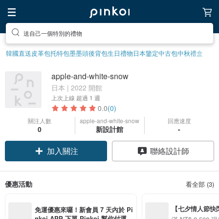
送自己一個特別的禮物
韓國直送皮革包
托特包
墨墨頭後背包
生日禮物
日本鑒定中古包
中秋禮盒
apple-and-white-snow
日本 | 2022 開館
上次上線
超過 1 週
0.0
(0)
關注人數
apple-and-white-snow
回應速度
0
新設計館
-
加入關注
聯絡設計師
優惠活動
看全部 (3)
【七夕情人節快閃】8
免運優惠來囉！新會員 7 天內於 Pi
用 APP 購買任一
nkoi APP 下單 Pinkoi 幫你付運