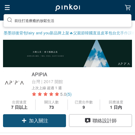
前往打造療癒的放鬆生活
墨墨頭後背包
fairy and you
新品牌上架🔥
父親節
韓國直送皮革包
台北手作課
APIPIA
台灣 | 2017 開館
上次上線
超過 1 週
5.0
(5)
出貨速度
關注人數
已賣出件數
回應速度
7 日以上
73
9
1 日內
加入關注
聯絡設計師