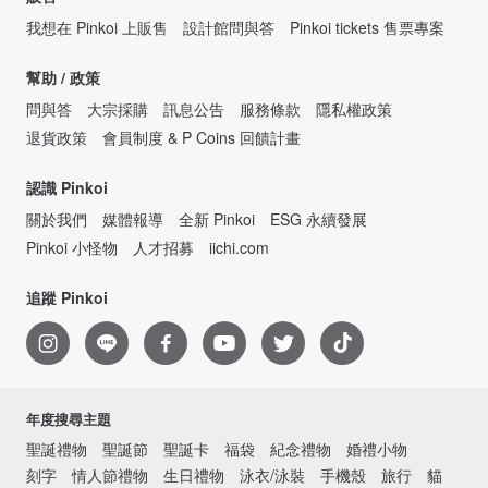
我想在 Pinkoi 上販售
設計館問與答
Pinkoi tickets 售票專案
幫助 / 政策
問與答
大宗採購
訊息公告
服務條款
隱私權政策
退貨政策
會員制度 & P Coins 回饋計畫
認識 Pinkoi
關於我們
媒體報導
全新 Pinkoi
ESG 永續發展
Pinkoi 小怪物
人才招募
iichi.com
追蹤 Pinkoi
年度搜尋主題
聖誕禮物
聖誕節
聖誕卡
福袋
紀念禮物
婚禮小物
刻字
情人節禮物
生日禮物
泳衣/泳裝
手機殼
旅行
貓