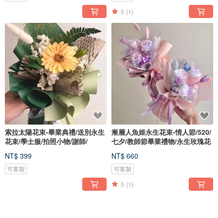
5
(1)
索拉太陽花束-畢業典禮/送別永生
漸層人魚姬永生花束-情人節/520/
花束/學士服/拍照小物/謝師/
七夕/教師節畢業禮物/永生玫瑰花
NT$ 399
NT$ 660
可客製
可客製
5
(1)