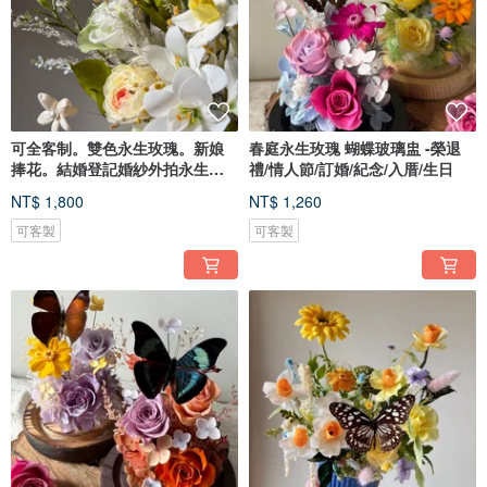
可全客制。雙色永生玫瑰。新娘
春庭永生玫瑰 蝴蝶玻璃盅 -榮退
捧花。結婚登記婚紗外拍永生花
禮/情人節/訂婚/紀念/入厝/生日
捧花
NT$ 1,800
NT$ 1,260
可客製
可客製