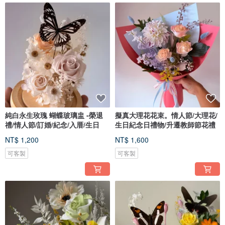
純白永生玫瑰 蝴蝶玻璃盅 -榮退
擬真大理花花束。情人節/大理花/
禮/情人節/訂婚/紀念/入厝/生日
生日紀念日禮物/升遷教師節花禮
NT$ 1,200
NT$ 1,600
可客製
可客製