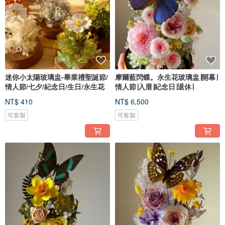
迷你小太陽玻璃盅-畢業禮聖誕節/
摩爾藍閃蝶。永生花玻璃盅∣開幕∣
情人節/七夕/紀念日/生日/永生花
情人節∣入厝∣紀念日∣退休∣
NT$ 410
NT$ 6,500
可客製
可客製