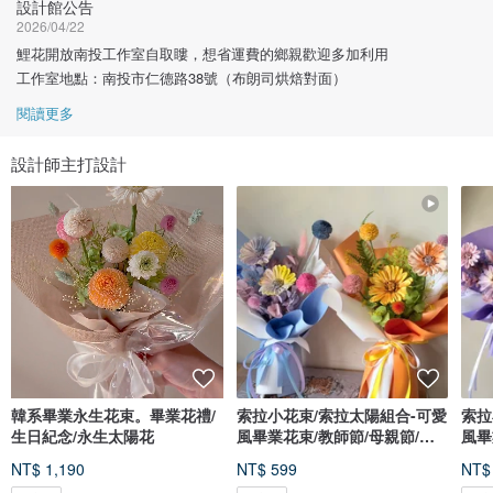
設計館公告
2026/04/22
鯉花開放南投工作室自取瞜，想省運費的鄉親歡迎多加利用
工作室地點：南投市仁德路38號（布朗司烘焙對面）
閱讀更多
設計師主打設計
韓系畢業永生花束。畢業花禮/
索拉小花束/索拉太陽組合-可愛
索拉
生日紀念/永生太陽花
風畢業花束/教師節/母親節/情
風畢
人節
人節
NT$ 1,190
NT$ 599
NT$