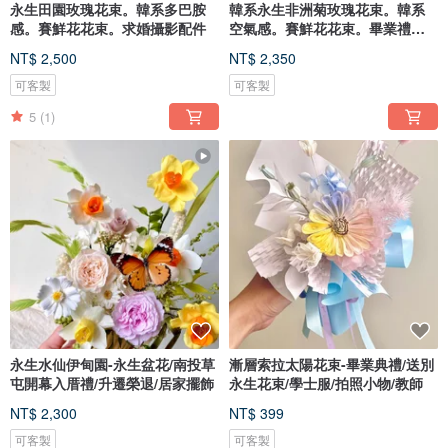
永生田園玫瑰花束。韓系多巴胺
韓系永生非洲菊玫瑰花束。韓系
感。賽鮮花花束。求婚攝影配件
空氣感。賽鮮花花束。畢業禮父
親節
NT$ 2,500
NT$ 2,350
可客製
可客製
5
(1)
永生水仙伊甸園-永生盆花/南投草
漸層索拉太陽花束-畢業典禮/送別
屯開幕入厝禮/升遷榮退/居家擺飾
永生花束/學士服/拍照小物/教師
NT$ 2,300
NT$ 399
可客製
可客製