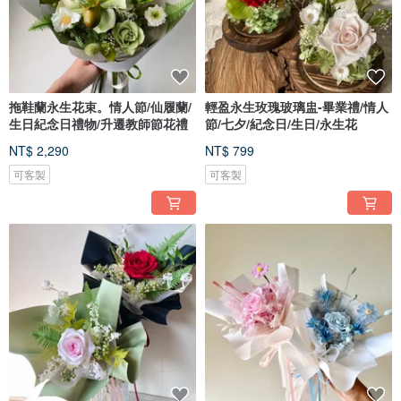
拖鞋蘭永生花束。情人節/仙履蘭/
輕盈永生玫瑰玻璃盅-畢業禮/情人
生日紀念日禮物/升遷教師節花禮
節/七夕/紀念日/生日/永生花
NT$ 2,290
NT$ 799
可客製
可客製