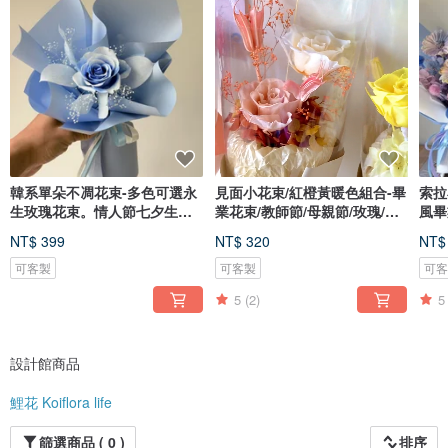
韓系單朵不凋花束-多色可選永
見面小花束/紅橙黃暖色組合-畢
索拉
生玫瑰花束。情人節七夕生日
業花束/教師節/母親節/玫瑰/情
風畢
禮物
人節
人節
NT$ 399
NT$ 320
NT$
可客製
可客製
可
5
(2)
5
設計館商品
鯉花 Koiflora life
篩選商品 ( 0 )
排序