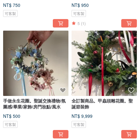
NT$ 750
NT$ 950
可客製
可客製
5
(1)
手做永生花圈。聖誕交換禮物/氛
全訂製商品。甲蟲頭雕花圈。聖
圍感/畢業/家飾/房門妝點/風水
誕節裝飾
NT$ 500
NT$ 9,999
可客製
可客製