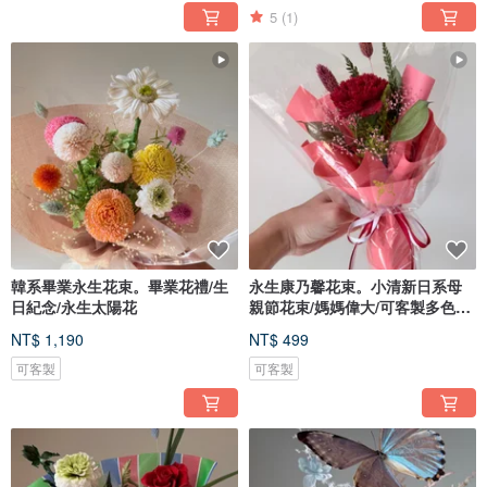
5
(1)
韓系畢業永生花束。畢業花禮/生
永生康乃馨花束。小清新日系母
日紀念/永生太陽花
親節花束/媽媽偉大/可客製多色可
選
NT$ 1,190
NT$ 499
可客製
可客製