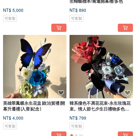
生蝴蝶標本/喬遷開幕禮/多色
NT$ 5,000
NT$ 890
可客製
可客製
英雄翠鳳蝶永生花盅∣政治賀禮∣開
韓系撞色不凋花花束-永生玫瑰花
幕升遷禮∣入厝∣紀念∣
束。情人節七夕生日禮物多色可
選
NT$ 4,000
NT$ 799
可客製
可客製
5
(1)