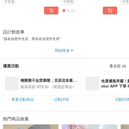
可客製
可客製
可
5
(1)
設計館故事
"該在自然中生活，而非在水泥中生存"
南投的小小地方工作室，推廣標本應用與花藝生活中
閱讀更多
自然的花鳥魚蟲皆可是我們故事的一部分，蝴蝶更象徵著生命形式轉變和美好的
重生。我們希望能讓人們在欣賞花藝的同時感受到自然的造物之美，並重新注意
優惠活動
看全部 (4)
身邊因過於忙碌而忽略的自然美學。
---------------------------------------------------------
所有商品皆可私訊客製
獨樂樂不如眾樂樂，見面花束最高
南投草屯市區可親送，歡迎多加使用
免運優惠來囉！新會
折50元!!
nkoi APP 下單
最高現折 NT$ 50 （限指定商品）
費，滿 NT$ 50
$ 100
查看活動商品
活動詳情
活動詳
熱門商品推薦