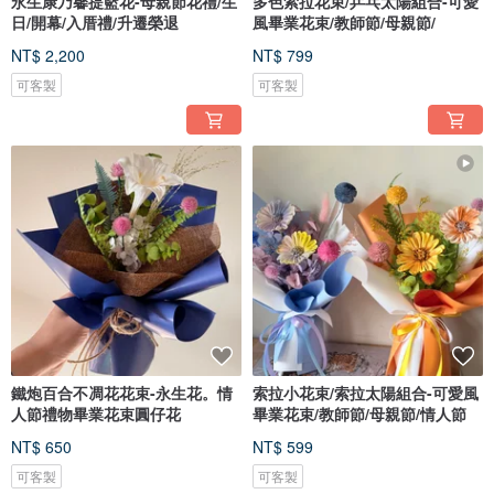
永生康乃馨提籃花-母親節花禮/生
多色索拉花束/乒乓太陽組合-可愛
日/開幕/入厝禮/升遷榮退
風畢業花束/教師節/母親節/
NT$ 2,200
NT$ 799
可客製
可客製
鐵炮百合不凋花花束-永生花。情
索拉小花束/索拉太陽組合-可愛風
人節禮物畢業花束圓仔花
畢業花束/教師節/母親節/情人節
NT$ 650
NT$ 599
可客製
可客製