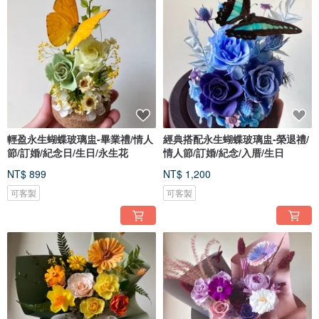
輕盈永生蝴蝶玻璃盅-畢業禮/情人
經典搭配永生蝴蝶玻璃盅-榮退禮/
節/訂婚/紀念日/生日/永生花
情人節/訂婚/紀念/入厝/生日
NT$ 899
NT$ 1,200
可客製
可客製