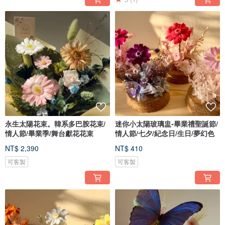
永生太陽花束。韓系多巴胺花束/
迷你小太陽玻璃盅-畢業禮聖誕節/
情人節/畢業季/舞台獻花花束
情人節/七夕/紀念日/生日/夢幻色
NT$ 2,390
NT$ 410
可客製
可客製