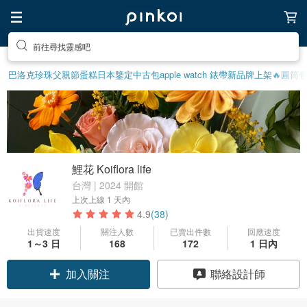
送自己一個特別的禮物
巴洛克珍珠
父親節蛋糕
日本鑒定中古包
apple watch 錶帶
新品牌上架🔥
圓筒
鯉花 Koiflora life
台灣 | 2024 開館
上次上線
1 天內
4.9
(38)
出貨速度
關注人數
已賣出件數
回應速度
1～3 日
168
172
1 日內
加入關注
聯絡設計師