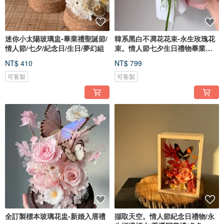
迷你小太陽玻璃盅-畢業禮聖誕節/
韓系黑白不凋花花束-永生玫瑰花
情人節/七夕/紀念日/生日/夢幻組
束。情人節七夕生日禮物畢業花
束
NT$ 410
NT$ 799
可客製
可客製
全訂製標本玻璃花盅-新婚入厝禮
擷取天空。情人節紀念日禮物/永