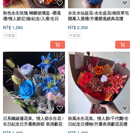
秋色永生玫瑰 蝴蝶玻璃盅 -榮退
永生水仙盆花-永生盆花/南投草屯
禮/情人節/訂婚/紀念/入厝/生日
開幕入厝禮/升遷榮退經典花禮
NT$ 1,260
NT$ 2,300
可客製
可客製
日系鐵線蓮花束。情人節永生花 /
秋風永生花束。情人節/千代蘭/生
生日紀念日升遷教師節 表演獻花
日紀念日禮物/升遷表演獻花花禮
NT$ 1,490
NT$ 1,490