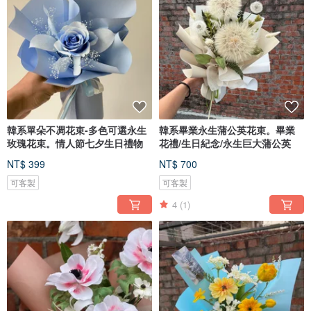
韓系單朵不凋花束-多色可選永生
韓系畢業永生蒲公英花束。畢業
玫瑰花束。情人節七夕生日禮物
花禮/生日紀念/永生巨大蒲公英
NT$ 399
NT$ 700
可客製
可客製
4
(1)