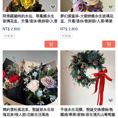
阿弗羅黛特的水仙。翠鳳蝶永生
夢幻紫森林-大紫蛺蝶永生玻璃花
玻璃花盅。升遷/退休/教師節/入厝
盅。升遷/退休/教師節/入厝/畢業
NT$ 2,800
NT$ 2,800
可客製
可客製
簡約雪松風花束。聖誕節永生玫
手做永生花圈。聖誕交換禮物/氛
瑰花束/情人節/北歐生活風格
圍感/畢業/家飾/原生漢氏山葡萄藤