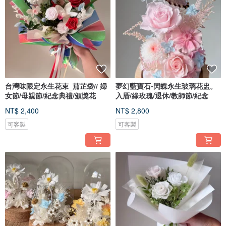
台灣味限定永生花束_茄芷袋// 婦
夢幻藍寶石-閃蝶永生玻璃花盅。
女節/母親節/紀念典禮/頒獎花
入厝/綠玫瑰/退休/教師節/紀念
NT$ 2,400
NT$ 2,800
可客製
可客製