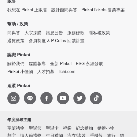
販售
我想在 Pinkoi 上販售
設計館問與答
Pinkoi tickets 售票專案
幫助 / 政策
問與答
大宗採購
訊息公告
服務條款
隱私權政策
退貨政策
會員制度 & P Coins 回饋計畫
認識 Pinkoi
關於我們
媒體報導
全新 Pinkoi
ESG 永續發展
Pinkoi 小怪物
人才招募
iichi.com
追蹤 Pinkoi
年度搜尋主題
聖誕禮物
聖誕節
聖誕卡
福袋
紀念禮物
婚禮小物
刻字
情人節禮物
生日禮物
泳衣/泳裝
手機殼
旅行
貓