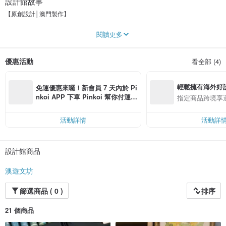
設計館故事
【原創設計│澳門製作】
如果你能成為光，就能照亮周圍的人。
閱讀更多
周圍的人被照耀，自己也能感受溫暖。
訂製屬於你們的故事，紀錄留下每一個節日，
優惠活動
看全部 (4)
＝一份有溫度的客製禮物＝
有什麼想製作／建議，歡迎提出。
輕鬆擁有海外好
我們會收集在願望清單中。
免運優惠來囉！新會員 7 天內於 Pi
nkoi APP 下單 Pinkoi 幫你付運
指定商品跨境享
我們是來自澳門的設計師，歡迎來自各地的你們查詢。
費，滿 NT$ 500 最高可折運費 NT
$ 100
活動詳情
活動詳
設計館商品
澳遊文坊
篩選商品 ( 0 )
排序
21 個商品