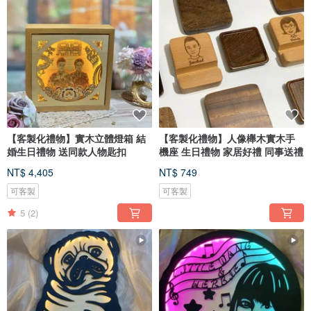
【客製化禮物】實木立體燈箱 結
【客製化禮物】人像櫸木實木手
婚生日禮物 送同款人物匙扣
機座 生日禮物 家居好禮 同事送禮
NT$ 4,405
NT$ 749
可客製
可客製
5
(2)