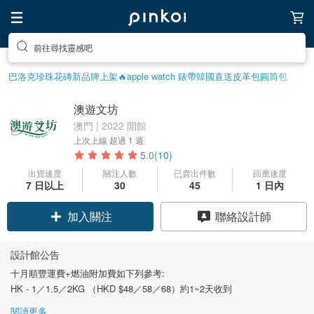
前往尋找靈感吧
巴洛克珍珠
花磚
新品牌上架🔥
apple watch 錶帶
韓國直送皮革包
圓筒包
澳遊文坊
澳門 | 2022 開館
上次上線
超過 1 週
5.0
(10)
出貨速度
關注人數
已賣出件數
回應速度
7 日以上
30
45
1 日內
加入關注
聯絡設計師
設計館公告
十月順豐運費+燃油附加費如下列參考:
HK - 1／1.5／2KG （HKD $48／58／68）約1~2天收到
閱讀更多