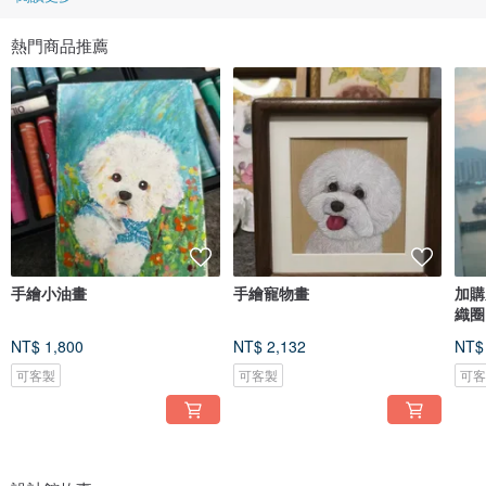
熱門商品推薦
手繪小油畫
手繪寵物畫
加購
織圈
NT$ 1,800
NT$ 2,132
NT$
可客製
可客製
可