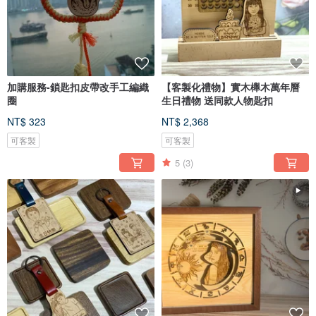
加購服務-鎖匙扣皮帶改手工編織
【客製化禮物】實木櫸木萬年曆
圈
生日禮物 送同款人物匙扣
NT$ 323
NT$ 2,368
可客製
可客製
5
(3)