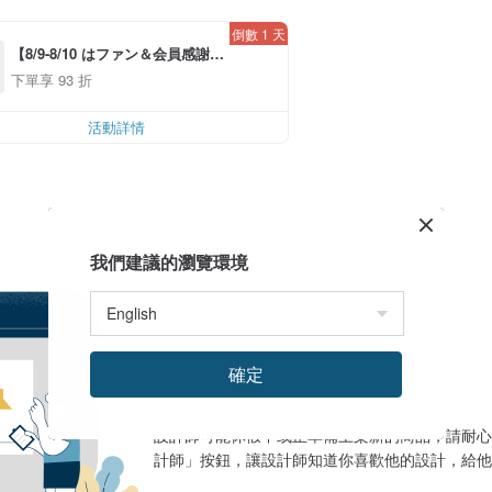
倒數 1 天
【8/9-8/10 はファン＆会員感謝デ
ー】アプリ限定全品対象7％OFF
下單享 93 折
*！（*条件あり、最大500円）
活動詳情
我們建議的瀏覽環境
確定
設計館目前沒有商品
設計師可能休假中或正準備上架新的商品，請耐心
計師」按鈕，讓設計師知道你喜歡他的設計，給他