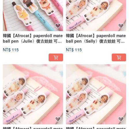
韓國【Afrocat】paperdoll mate
韓國【Afrocat】paperdoll mate
ball pen〈Julie〉復古娃娃 可愛
ball pen〈Sally〉復古娃娃 可愛
筆 原子筆_Bady
筆 原子筆_sailor
NT$ 115
NT$ 115
韓國【Afrocat】paperdoll mate
韓國【Afrocat】paperdoll mate