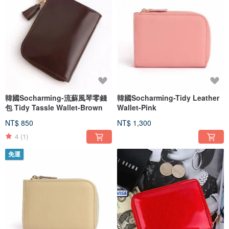
韓國Socharming-流蘇風琴零錢
韓國Socharming-Tidy Leather
包 Tidy Tassle Wallet-Brown
Wallet-Pink
NT$ 850
NT$ 1,300
4
(1)
免運