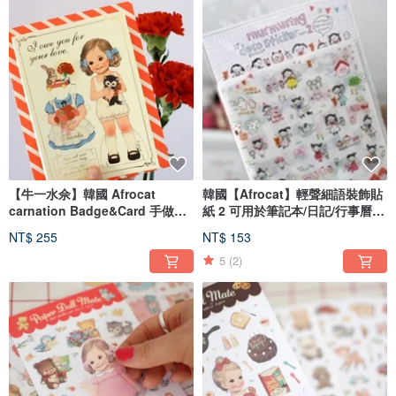
【牛一水佘】韓國 Afrocat
韓國【Afrocat】輕聲細語裝飾貼
carnation Badge&Card 手做娃
紙 2 可用於筆記本/日記/行事曆
娃造型卡片 9H鍍金胸針 康乃馨
共六張
NT$ 255
NT$ 153
母親節 感恩
5
(2)