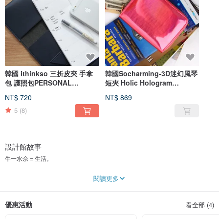
韓國 ithinkso 三折皮夾 手拿
韓國Socharming-3D迷幻風琴
包 護照包PERSONAL
短夾 Holic Hologram
ORGANIZER
Accordion Purse-CoralPink
NT$ 720
NT$ 869
5
(8)
設計館故事
牛一水佘 = 生活。
煩悶的生活中，想打造屬於自己的快樂園地，牛一水佘將帶給您豐富生活的各種
閱讀更多
產品，喜歡挖掘更多有質感、有設計商品的您，快來讓生活中充滿更多的小確幸~
優惠活動
看全部 (4)