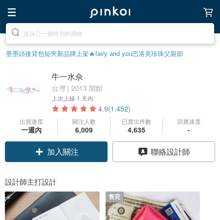
前往打造療癒的放鬆生活
墨墨頭後背包
短夾
新品牌上架🔥
fairy and you
巴洛克珍珠
父親節
牛一水佘
台灣 | 2013 開館
上次上線
1 天內
4.9
(1,452)
出貨速度
關注人數
已賣出件數
回應速度
一週內
6,009
4,635
-
加入關注
聯絡設計師
設計師主打設計
售完