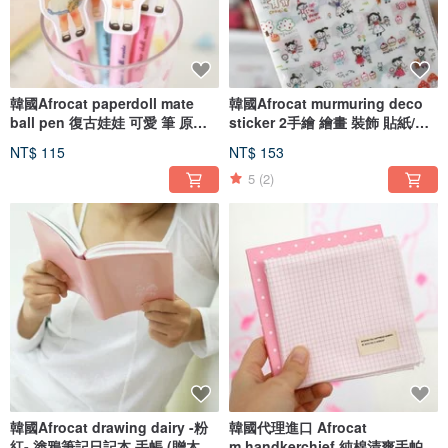
韓國Afrocat paperdoll mate
韓國Afrocat murmuring deco
ball pen 復古娃娃 可愛 筆 原子
sticker 2手繪 繪畫 裝飾 貼紙/筆
筆
記/日記/計帳/卡片
NT$ 115
NT$ 153
5
(2)
韓國Afrocat drawing dairy -粉
韓國代理進口 Afrocat
紅- 塗鴉筆記日記本 手帳 (贈木鉛
m.handkerchief 純棉清爽手帕