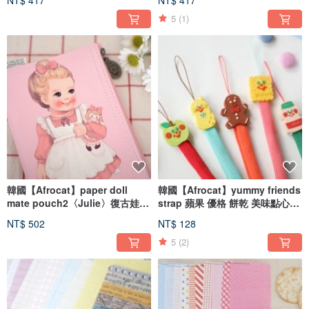
5
(1)
韓國【Afrocat】paper doll
韓國【Afrocat】yummy friends
mate pouch2〈Julie〉復古娃娃
strap 蘋果 優格 餅乾 美味點心總
長型 筆袋 可愛 鉛筆盒 萬用
動員 手機裝飾/吊飾/吊繩
NT$ 502
NT$ 128
5
(2)