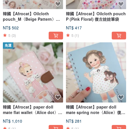
韓國【Afrocat】Oilcloth
韓國【Afrocat】Oilcloth pouch
pouch_M〈Beige Pattern〉復
P (Pink Floral) 復古娃娃筆袋
古 紙娃娃 錢包 化妝包 鉛筆盒 文
NT$ 502
NT$ 417
具 收納
5
(3)
5
(1)
免運
韓國【Afrocat】paper doll
韓國【Afrocat】paper doll
mate flat wallet〈Alice dot〉復
mate spring note〈Alice〉復古
古娃娃 長夾 錢包 金融卡 鈔票 零
娃娃 筆記 萬用 記事 手帳
NT$ 1,010
NT$ 281
錢
5
(1)
5
(1)