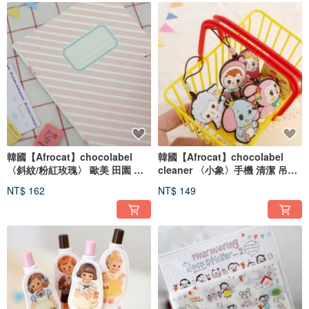
韓國【Afrocat】chocolabel
韓國【Afrocat】chocolabel
〈斜紋/粉紅玫瑰〉 歐美 田園 鄉
cleaner 〈小象〉手機 清潔 吊飾
村風 女孩 筆記 日記 手帳 萬用本-
螢幕
NT$ 162
NT$ 149
pin rose