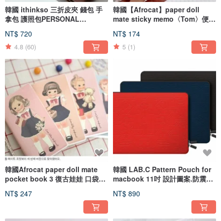
韓國 ithinkso 三折皮夾 錢包 手
韓國【Afrocat】paper doll
拿包 護照包PERSONAL
mate sticky memo〈Tom〉便條
ORGANIZER
貼 標籤貼 記事貼
NT$ 720
NT$ 174
4.8
(60)
5
(1)
韓國Afrocat paper doll mate
韓國 LAB.C Pattern Pouch for
pocket book 3 復古娃娃 口袋筆
macbook 11吋 設計圖案.防震防
記本 手帳 記事
潑水內袋/筆電包/手拿包
NT$ 247
NT$ 890