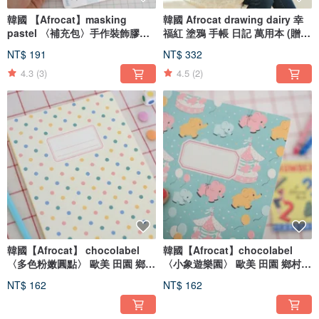
韓國 【Afrocat】masking
韓國 Afrocat drawing dairy 幸
pastel 〈補充包〉手作裝飾膠帶
福紅 塗鴉 手帳 日記 萬用本 (贈木
貼紙 卡片 筆記 日記 標籤
鉛筆+印章)-Red
NT$ 191
NT$ 332
4.3
(3)
4.5
(2)
韓國【Afrocat】 chocolabel
韓國【Afrocat】chocolabel
〈多色粉嫩圓點〉 歐美 田園 鄉村
〈小象遊樂園〉 歐美 田園 鄉村風
風 女孩 筆記 日記 手帳 萬用本-
女孩 筆記 日記 手帳 萬用本-
NT$ 162
NT$ 162
Baby dot
elephant