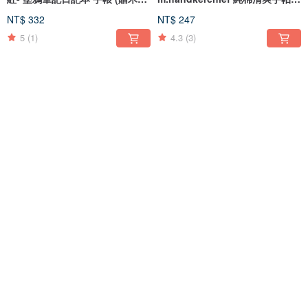
筆+印章)-Pink
情人節 卡片 (附品牌包裝袋信封)
NT$ 332
NT$ 247
5
(1)
4.3
(3)
免運
免運
補運費 - Net balance of
補運費 Net balance of Delivery
Delivery Charge
Charge
NT$ 124
NT$ 100
售完
售完