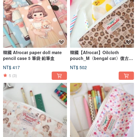
韓國 Afrocat paper doll mate
韓國【Afrocat】Oilcloth
pencil case 5 筆袋 鉛筆盒
pouch_M〈bengal cat〉復古
紙娃娃 錢包 化妝包 鉛筆盒 文具
NT$ 417
NT$ 502
收納
5
(3)