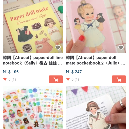
韓國【Afrocat】papaerdoll line
韓國【Afrocat】paper doll
notebook〈Sally〉復古 娃娃 筆
mate pocketbook.2〈Julie〉隨
記 日記 記事 手帳
身筆記本 可愛 手作 創意
NT$ 196
NT$ 247
5
(1)
5
(1)