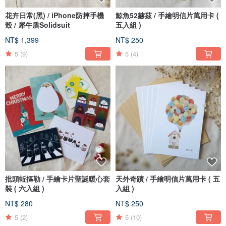
花卉日常(黑) / iPhone防摔手機
鯨魚52赫茲 / 手繪明信片萬用卡 (
殼 / 犀牛盾Solidsuit
五入組 )
NT$ 1,399
NT$ 250
5
(9)
5
(4)
批頭蚯摳勒 / 手繪卡片聖誕暖心套
天外奇蹟 / 手繪明信片萬用卡 ( 五
裝 ( 六入組 )
入組 )
NT$ 280
NT$ 250
5
(2)
5
(10)