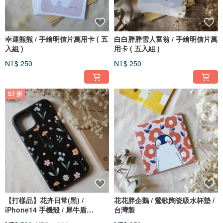
幸運熊熊 / 手繪明信片萬用卡 ( 五
白白胖胖雪人富翁 / 手繪明信片萬
入組 )
用卡 ( 五入組 )
NT$ 250
NT$ 250
57 折
【打樣品】花卉日常(黑) /
花花胖企鵝 / 鶯歌陶瓷吸水杯墊 /
iPhone14 手機殼 / 犀牛盾
台灣製
Solidsuit