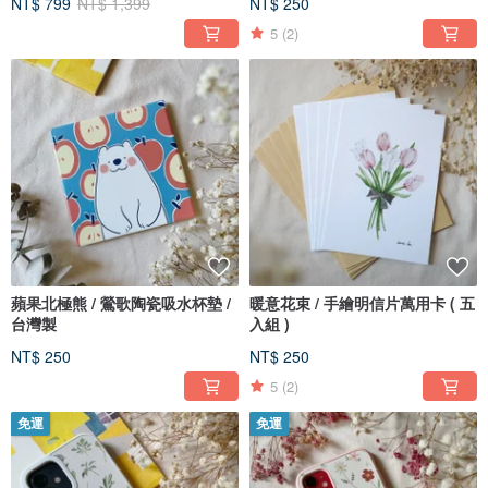
NT$ 799
NT$ 1,399
NT$ 250
5
(2)
蘋果北極熊 / 鶯歌陶瓷吸水杯墊 /
暖意花束 / 手繪明信片萬用卡 ( 五
台灣製
入組 )
NT$ 250
NT$ 250
5
(2)
免運
免運