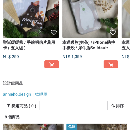
聖誕暖暖熊 / 手繪明信片萬用
幸運暖熊(奶茶) / iPhone防摔
幸運
卡 ( 五入組 )
手機殼 / 犀牛盾Solidsuit
五入
NT$ 250
NT$ 1,399
NT$
設計館商品
annieho.design｜欸哩厚
篩選商品 ( 0 )
排序
19 個商品
免運