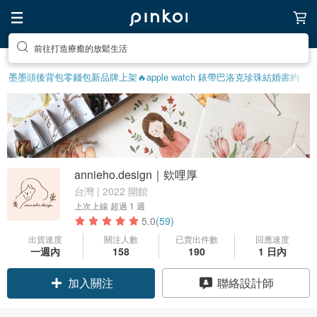
前往打造療癒的放鬆生活
墨墨頭後背包
零錢包
新品牌上架🔥
apple watch 錶帶
巴洛克珍珠
結婚書約
annieho.design｜欸哩厚
台灣 | 2022 開館
上次上線
超過 1 週
5.0
(59)
出貨速度
關注人數
已賣出件數
回應速度
一週內
158
190
1 日內
加入關注
聯絡設計師