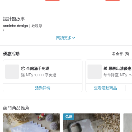
設計館故事
annieho.design｜欸哩厚
/
喜歡插畫，也喜歡音樂；喜歡想像，更喜歡創作。
閱讀更多
期許心中的美好能被大家所看見，讓看到自己創作的人能體會生活的不一樣，喚
起內心的觸動。
/
優惠活動
看全部 (5)
內有欸哩厚設計的小小商品，未來會陸陸續續新增，
歡迎把它們帶回家，謝謝你們的支持～
📦 全館滿千免運
🎁 最殺出清優惠
滿 NT$ 1,000 享免運
每件降至 NT$ 
活動詳情
查看活動商品
熱門商品推薦
免運