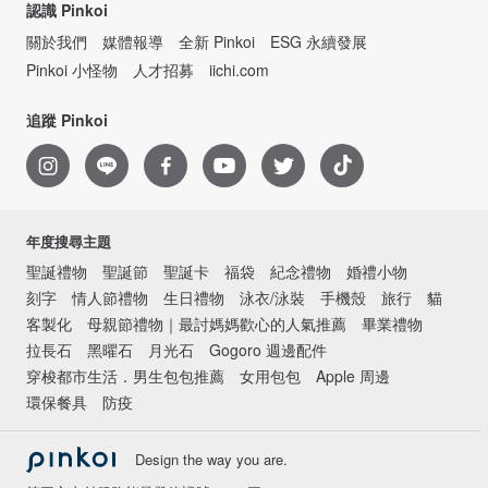
認識 Pinkoi
關於我們
媒體報導
全新 Pinkoi
ESG 永續發展
Pinkoi 小怪物
人才招募
iichi.com
追蹤 Pinkoi
年度搜尋主題
聖誕禮物
聖誕節
聖誕卡
福袋
紀念禮物
婚禮小物
刻字
情人節禮物
生日禮物
泳衣/泳裝
手機殼
旅行
貓
客製化
母親節禮物｜最討媽媽歡心的人氣推薦
畢業禮物
拉長石
黑曜石
月光石
Gogoro 週邊配件
穿梭都市生活．男生包包推薦
女用包包
Apple 周邊
環保餐具
防疫
Design the way you are.