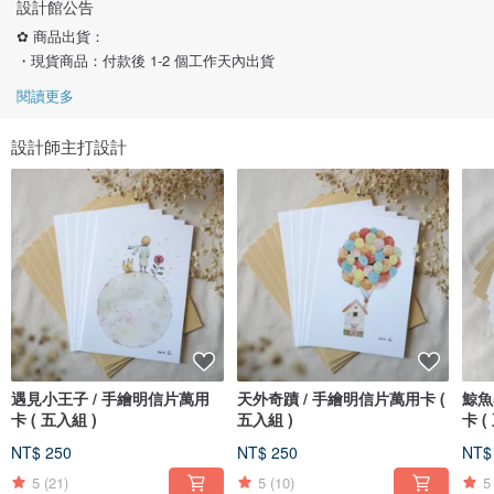
設計館公告
✿ 商品出貨：
・現貨商品：付款後 1-2 個工作天內出貨
閱讀更多
設計師主打設計
遇見小王子 / 手繪明信片萬用
天外奇蹟 / 手繪明信片萬用卡 (
鯨魚
卡 ( 五入組 )
五入組 )
卡 (
NT$ 250
NT$ 250
NT$
5
(21)
5
(10)
5