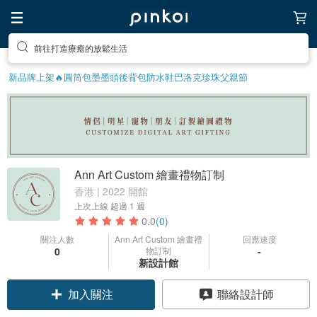
前往打造療癒的放鬆生活
新品牌上架🔥
圓筒包
墨墨頭後背包
防水鞋
巴洛克珍珠
父親節
Ann Art Custom 繪畫禮物訂制
香港 | 2022 開館
上次上線
超過 1 週
0.0
(0)
關注人數
Ann Art Custom 繪畫禮
回應速度
0
物訂制
-
新設計館
加入關注
聯絡設計師