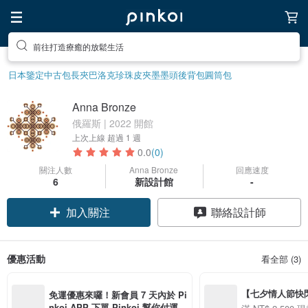
前往打造療癒的放鬆生活
日本鑒定中古包
長夾
巴洛克珍珠
皮夾
墨墨頭後背包
圓筒包
Anna Bronze
俄羅斯 | 2022 開館
上次上線
超過 1 週
0.0
(0)
關注人數
Anna Bronze
回應速度
6
新設計館
-
加入關注
聯絡設計師
優惠活動
看全部 (3)
【七夕情人節快閃】8
免運優惠來囉！新會員 7 天內於 Pi
用 APP 購買任一
nkoi APP 下單 Pinkoi 幫你付運