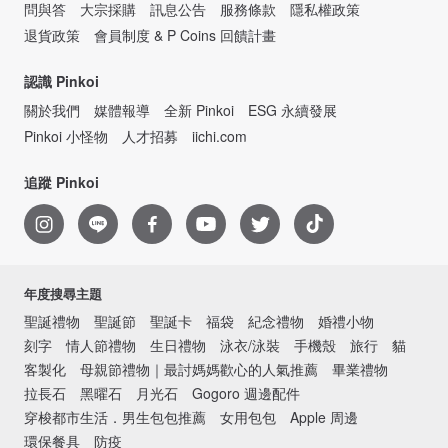
問與答
大宗採購
訊息公告
服務條款
隱私權政策
退貨政策
會員制度 & P Coins 回饋計畫
認識 Pinkoi
關於我們
媒體報導
全新 Pinkoi
ESG 永續發展
Pinkoi 小怪物
人才招募
iichi.com
追蹤 Pinkoi
年度搜尋主題
聖誕禮物
聖誕節
聖誕卡
福袋
紀念禮物
婚禮小物
刻字
情人節禮物
生日禮物
泳衣/泳裝
手機殼
旅行
貓
客製化
母親節禮物｜最討媽媽歡心的人氣推薦
畢業禮物
拉長石
黑曜石
月光石
Gogoro 週邊配件
穿梭都市生活．男生包包推薦
女用包包
Apple 周邊
環保餐具
防疫