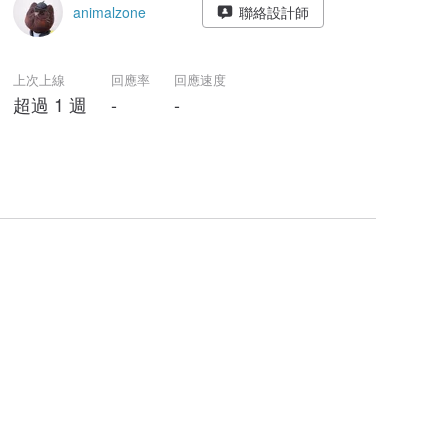
animalzone
聯絡設計師
上次上線
回應率
回應速度
超過 1 週
-
-