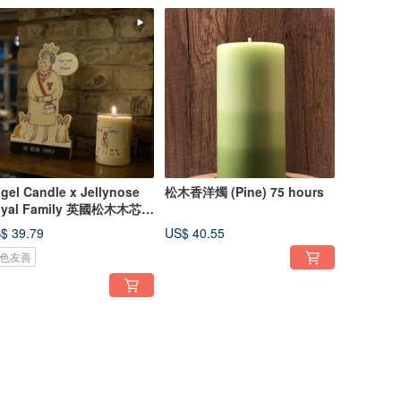
gel Candle x Jellynose
松木香洋燭 (Pine) 75 hours
oyal Family 英國松木木芯大
蠟燭
$ 39.79
US$ 40.55
色友善