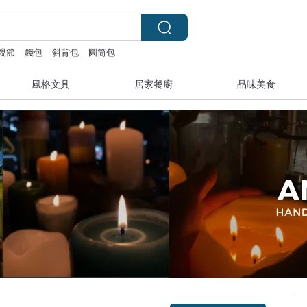
親節
錢包
斜背包
圓筒包
風格文具
居家餐廚
品味美食