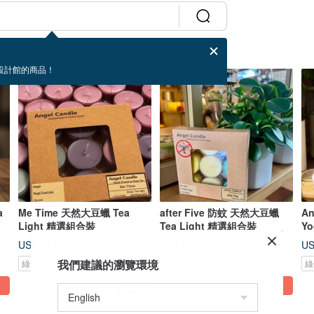
設計館的商品！
a
Me Time 天然大豆蠟 Tea
after Five 防蚊 天然大豆蠟
An
Light 精選組合裝
Tea Light 精選組合裝
Y
豆
US$ 20.66
US$ 20.66
US
我們建議的瀏覽環境
綠色友善
綠色友善
綠