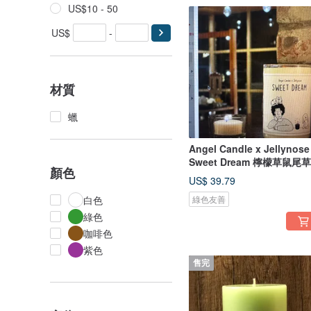
US$10 - 50
US$
-
材質
蠟
Angel Candle x Jellynose
Sweet Dream 檸檬草鼠尾
顏色
芯蠟燭
US$ 39.79
白色
綠色友善
綠色
咖啡色
紫色
售完