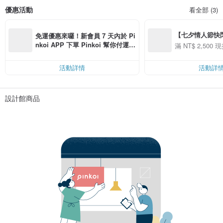
優惠活動
看全部 (3)
【七夕情人節快閃】8
免運優惠來囉！新會員 7 天內於 Pi
用 APP 購買任一
nkoi APP 下單 Pinkoi 幫你付運
滿 NT$ 2,500 現
00 現折 NT$100
費，滿 NT$ 500 最高可折運費 NT
$ 100
活動詳情
活動詳
設計館商品