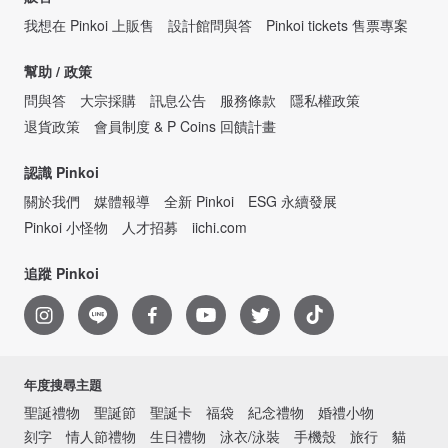
我想在 Pinkoi 上販售
設計館問與答
Pinkoi tickets 售票專案
幫助 / 政策
問與答
大宗採購
訊息公告
服務條款
隱私權政策
退貨政策
會員制度 & P Coins 回饋計畫
認識 Pinkoi
關於我們
媒體報導
全新 Pinkoi
ESG 永續發展
Pinkoi 小怪物
人才招募
iichi.com
追蹤 Pinkoi
年度搜尋主題
聖誕禮物
聖誕節
聖誕卡
福袋
紀念禮物
婚禮小物
刻字
情人節禮物
生日禮物
泳衣/泳裝
手機殼
旅行
貓