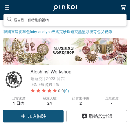
送自己一個特別的禮物
韓國直送皮革包
fairy and you
巴洛克珍珠
短夾
墨墨頭後背包
父親節
Aleshins' Workshop
哈薩克 | 2023 開館
上次上線
超過 1 週
0.0
(0)
出貨速度
關注人數
已賣出件數
回應速度
1 日內
24
2
-
加入關注
聯絡設計師