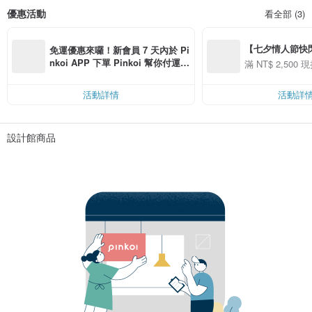
優惠活動
看全部 (3)
【七夕情人節快閃】8
免運優惠來囉！新會員 7 天內於 Pi
用 APP 購買任一
nkoi APP 下單 Pinkoi 幫你付運
滿 NT$ 2,500 現
00 現折 NT$100
費，滿 NT$ 500 最高可折運費 NT
$ 100
活動詳情
活動詳
設計館商品