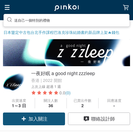
送自己一個特別的禮物
日本鑒定中古包
台北手作課程
巴洛克珍珠
結婚書約
新品牌上架🔥
錢包
一夜好眠 a good night zzzleep
香港 | 2022 開館
上次上線
超過 1 週
0.0
(0)
出貨速度
關注人數
已賣出件數
回應速度
1～3 日
36
2
-
加入關注
聯絡設計師