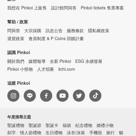
我想在 Pinkoi 上販售
設計館問與答
Pinkoi tickets 售票專案
幫助 / 政策
問與答
大宗採購
訊息公告
服務條款
隱私權政策
退貨政策
會員制度 & P Coins 回饋計畫
認識 Pinkoi
關於我們
媒體報導
全新 Pinkoi
ESG 永續發展
Pinkoi 小怪物
人才招募
iichi.com
追蹤 Pinkoi
年度搜尋主題
聖誕禮物
聖誕節
聖誕卡
福袋
紀念禮物
婚禮小物
刻字
情人節禮物
生日禮物
泳衣/泳裝
手機殼
旅行
貓