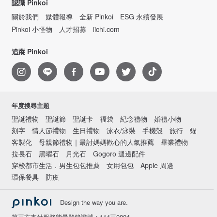
認識 Pinkoi
關於我們
媒體報導
全新 Pinkoi
ESG 永續發展
Pinkoi 小怪物
人才招募
iichi.com
追蹤 Pinkoi
年度搜尋主題
聖誕禮物
聖誕節
聖誕卡
福袋
紀念禮物
婚禮小物
刻字
情人節禮物
生日禮物
泳衣/泳裝
手機殼
旅行
貓
客製化
母親節禮物｜最討媽媽歡心的人氣推薦
畢業禮物
拉長石
黑曜石
月光石
Gogoro 週邊配件
穿梭都市生活．男生包包推薦
女用包包
Apple 周邊
環保餐具
防疫
Design the way you are.
第三方支付服務能量登錄證號：114三0004