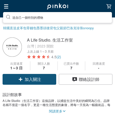
送自己一個特別的禮物
韓國直送皮革包
零錢包
墨墨頭後背包
父親節
巴洛克珍珠
snoopy
A Life Studio. 生活工作室
台灣 | 2023 開館
上次上線
1～3 天前
4.5
(2)
出貨速度
關注人數
已賣出件數
回應速度
1～3 日
7
7
-
加入關注
聯絡設計師
設計館故事
A Life Studio（生活工作室）這個品牌，以捕捉生活中美好的瞬間為己任。品牌
名稱不僅是一個名字，更是一種生活態度的象徵，將每一天視為一幅藝術品，每
一個人視為獨一無二的藝術家。
閱讀更多