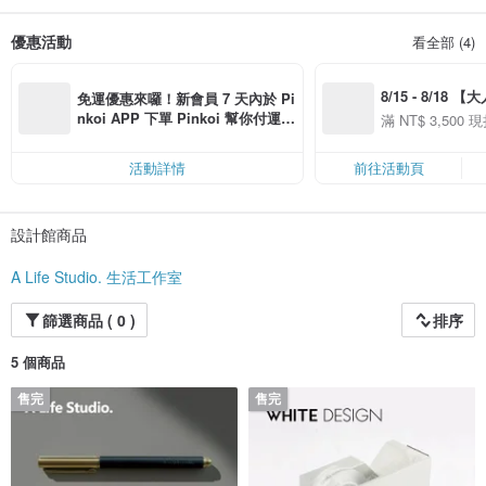
A Life Studio 的商品源自於設計師對生活的深刻體悟，每一件產品都是他用心雕
琢的藝術品。設計靈感來自於台灣豐富的加工底蘊和技術，將這片土地的美好融
優惠活動
看全部 (4)
入每一個細節中。同時，所有的商品都在台灣製造，保證品質優良，也是對本土
工藝的一種支持。
8/15 - 8/18 
A Life Studio 的商品網羅了生活中所需的各種精品，從日常生活用品到特別的禮
免運優惠來囉！新會員 7 天內於 Pi
品，每一樣都像一件藝術品般經過巧思設計。品牌主張簡約卻不失溫暖，每一個
季】滿 NT$3500
nkoi APP 下單 Pinkoi 幫你付運
滿 NT$ 3,500 現
產品都是經過精心挑選的原材料，追求極致的觸感和品質。
50
費，滿 NT$ 500 最高可折運費 NT
50
$ 100
A Life Studio 的理念是，生活是一種藝術，而每一個人都是自己生活的設計師。
活動詳情
前往活動頁
品牌希望能夠透過精心設計的商品，啟發每個人發現生活中的美好，並且在日常
中找到屬於自己的藝術品。
設計館商品
歡迎來到A Life Studio，讓我們一同創造一個充滿溫馨、簡約且富有藝術感的生
活空間。每一個商品都是一個故事的開始，而你，正是這個故事的主角。
A Life Studio. 生活工作室
篩選商品 ( 0 )
排序
5 個商品
售完
售完