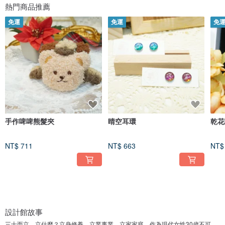
熱門商品推薦
免運
免運
免
手作啤啤熊髮夾
晴空耳環
乾花
NT$ 711
NT$ 663
NT$
設計館故事
三十而立，立什麼？立身修養，立業事業，立家家庭，作為現代女性30歲不可