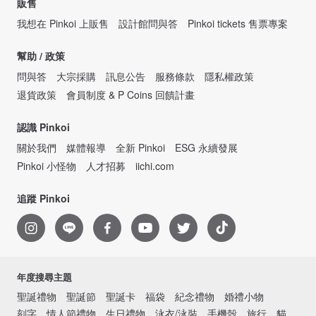
販售
我想在 Pinkoi 上販售
設計館問與答
Pinkoi tickets 售票專案
幫助 / 政策
問與答
大宗採購
訊息公告
服務條款
隱私權政策
退貨政策
會員制度 & P Coins 回饋計畫
認識 Pinkoi
關於我們
媒體報導
全新 Pinkoi
ESG 永續發展
Pinkoi 小怪物
人才招募
iichi.com
追蹤 Pinkoi
年度搜尋主題
聖誕禮物
聖誕節
聖誕卡
福袋
紀念禮物
婚禮小物
刻字
情人節禮物
生日禮物
泳衣/泳裝
手機殼
旅行
貓