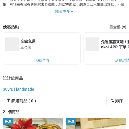
怕，可怕在有沒有勇氣跳出舒適圈，創立30而立，想為自己人生畫出彩虹，不要
再固步自封，會以滴膠乾花多種手工藝創作出飾物。
閱讀更多
優惠活動
看全部 (8)
全館免運
免運優惠來囉！新會
nkoi APP 下單
享免運
費，滿 NT$ 50
$ 100
活動詳情
活動詳
設計館商品
30yrs Handmade
篩選商品 ( 0 )
排序
21 個商品
免運
免運