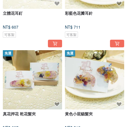
立體花耳釘
彩藍色花瓣耳針
NT$ 607
NT$ 711
可客製
可客製
免運
免運
真花押花 乾花髮夾
黃色小屁貓髮夾