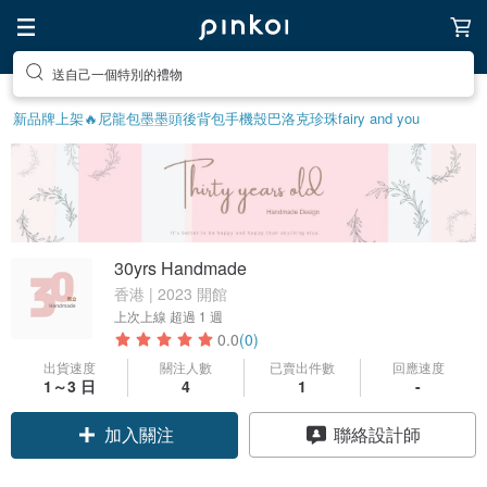
送自己一個特別的禮物
新品牌上架🔥
尼龍包
墨墨頭後背包
手機殼
巴洛克珍珠
fairy and you
30yrs Handmade
香港 | 2023 開館
上次上線
超過 1 週
0.0
(0)
出貨速度
關注人數
已賣出件數
回應速度
1～3 日
4
1
-
加入關注
聯絡設計師