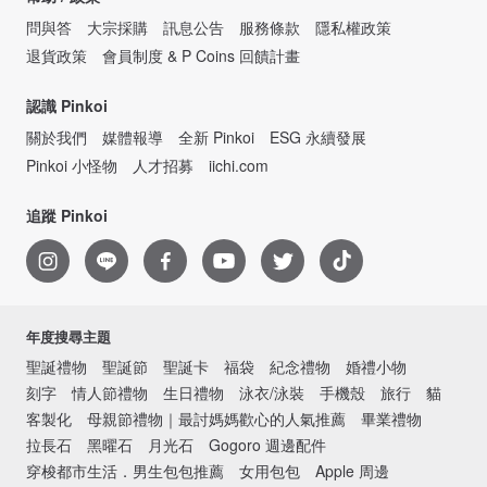
問與答
大宗採購
訊息公告
服務條款
隱私權政策
退貨政策
會員制度 & P Coins 回饋計畫
認識 Pinkoi
關於我們
媒體報導
全新 Pinkoi
ESG 永續發展
Pinkoi 小怪物
人才招募
iichi.com
追蹤 Pinkoi
年度搜尋主題
聖誕禮物
聖誕節
聖誕卡
福袋
紀念禮物
婚禮小物
刻字
情人節禮物
生日禮物
泳衣/泳裝
手機殼
旅行
貓
客製化
母親節禮物｜最討媽媽歡心的人氣推薦
畢業禮物
拉長石
黑曜石
月光石
Gogoro 週邊配件
穿梭都市生活．男生包包推薦
女用包包
Apple 周邊