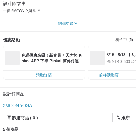
設計館故事
一個 2MOON 的誕生 🥚
嗨！我是 2MOON YOGA 創辦人瑪姬，自從開始練習瑜珈，有機會接觸瑜珈輪
閱讀更多
後，前前後後我總共買了10多顆輪子，可惜沒有一顆讓人滿意的。有的輪框太
軟，練習幾次就變成橢圓形，也有外皮跟輪框使用不到1個月就分家，赫然發現輪
子的外皮居然只是用雙面膠黏上去的，種種使用上的傻眼難忘體驗，不禁讓人直
優惠活動
看全部 (5)
搖頭，耐看、耐用的輪子，我到底要去哪裡找才好？
因此，我萌生了做輪子的想法，藉由過往經驗，開始找各個廠商打樣，在開發過
8/15 - 8/18 
程中，不能只沈醉在自我滿足，我得盡我可能的最大限度知道大家在想什麼，痛
免運優惠來囉！新會員 7 天內於 Pi
點是什麼，所以爬遍了各個平台與品牌的正負評論，試圖找出大家對瑜珈輪的真
季】滿 NT$3500
nkoi APP 下單 Pinkoi 幫你付運
滿 NT$ 3,500 現
正使用需求，與還未被滿足的那一絲「痛點」，設計簡單、要硬挺、長的要像瑜
50
費，滿 NT$ 500 最高可折運費 NT
50
珈輪而不是運動狼牙棒等等。在我收集了大量資料後，歷經了半年跟廠商溝通確
$ 100
認、來回打樣，測試了一顆又一顆，終於在112年3月，完整勾勒出心目中的瑜珈
活動詳情
前往活動頁
輪應該長的模樣，2MOON YOGA 就此誕生了。
我是這樣想的「 如果我們品味相投，同樣喜歡瑜珈、健身或者曬太陽衝浪，現在
設計館商品
或者以後，你會喜歡我們瑜珈用品的。」至於品質與質感，處女星座保證。
2MOON YOGA
篩選商品 ( 0 )
排序
5 個商品