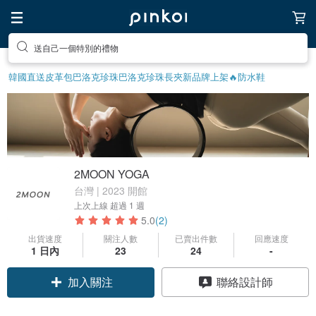
送自己一個特別的禮物
韓國直送皮革包
巴洛克珍珠
巴洛克珍珠
長夾
新品牌上架🔥
防水鞋
2MOON YOGA
台灣 | 2023 開館
上次上線
超過 1 週
5.0
(2)
出貨速度
關注人數
已賣出件數
回應速度
1 日內
23
24
-
加入關注
聯絡設計師