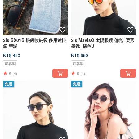
2is BX01B 眼鏡收納袋 多用途掛
2is MavisO 太陽眼鏡 偏光│梨形
袋 聖誕
墨鏡│橘色U
NT$ 450
NT$ 950
可客製
可客製
5
(4)
5
(1)
免運
免運