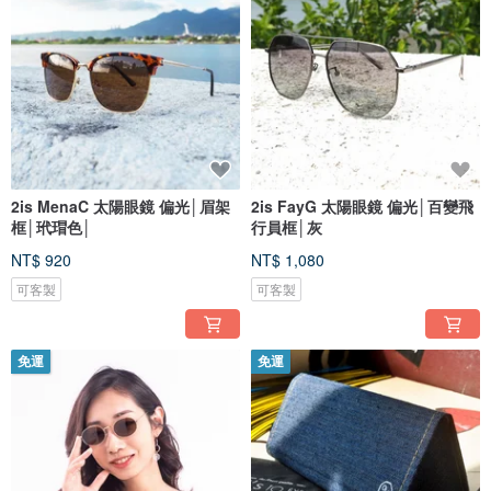
2is MenaC 太陽眼鏡 偏光│眉架
2is FayG 太陽眼鏡 偏光│百變飛
框│玳瑁色│
行員框│灰
NT$ 920
NT$ 1,080
可客製
可客製
免運
免運