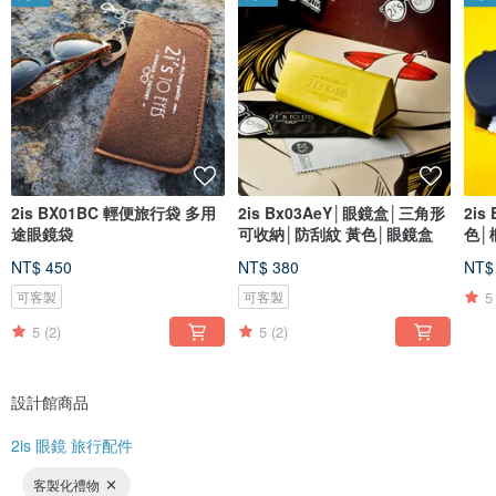
2is BX01BC 輕便旅行袋 多用
2is Bx03AeY│眼鏡盒│三角形
2i
途眼鏡袋
可收納│防刮紋 黃色│眼鏡盒
色│
禮物
NT$ 450
NT$ 380
NT$
5
可客製
可客製
5
(2)
5
(2)
設計館商品
2is 眼鏡 旅行配件
客製化禮物