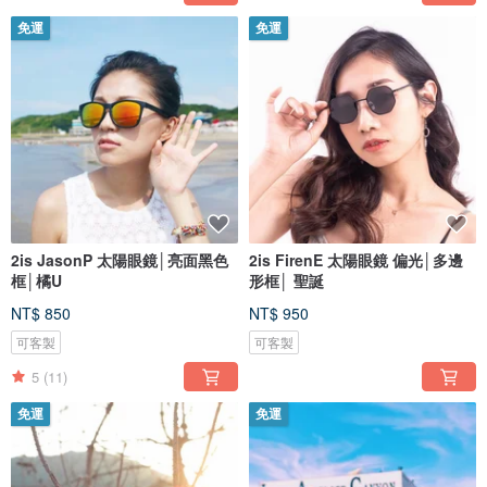
免運
免運
2is JasonP 太陽眼鏡│亮面黑色
2is FirenE 太陽眼鏡 偏光│多邊
框│橘U
形框│ 聖誕
NT$ 850
NT$ 950
可客製
可客製
5
(11)
免運
免運