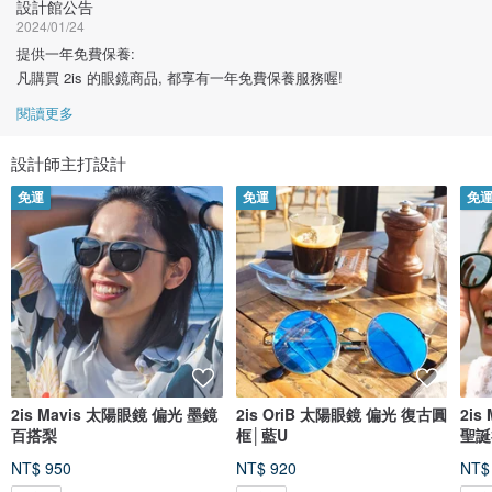
設計館公告
2024/01/24
提供一年免費保養:
凡購買 2is 的眼鏡商品, 都享有一年免費保養服務喔!
閱讀更多
設計師主打設計
免運
免運
免
2is Mavis 太陽眼鏡 偏光 墨鏡
2is OriB 太陽眼鏡 偏光 復古圓
2i
百搭梨
框│藍U
聖誕
NT$ 950
NT$ 920
NT$