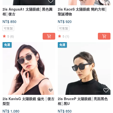
2is AngusA1 太陽眼鏡│黑色圓
2is KaceS 太陽眼鏡 簡約方框│
框│復古
聖誕禮物
NT$ 850
NT$ 920
可客製
可客製
5
(6)
5
(1)
免運
免運
2is KavisG 太陽眼鏡 偏光 │復古
2is BruceP 太陽眼鏡│亮面黑色
梨型
框│黑U
NT$ 1,080
NT$ 850