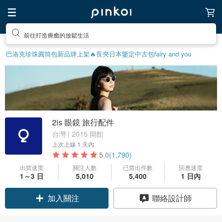
前往打造療癒的放鬆生活
巴洛克珍珠
圓筒包
新品牌上架🔥
長夾
日本鑒定中古包
fairy and you
2is 眼鏡 旅行配件
台灣 | 2015 開館
上次上線
1 天內
5.0
(1,790)
出貨速度
關注人數
已賣出件數
回應速度
1～3 日
5,010
5,400
1 日內
領優惠券
聯絡設計師
加入關注