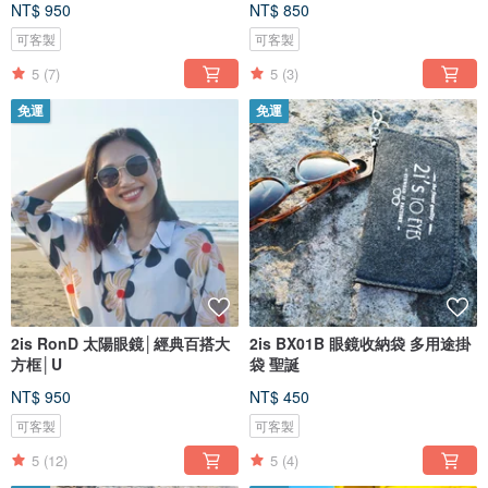
NT$ 950
NT$ 850
可客製
可客製
5
(7)
5
(3)
免運
免運
2is RonD 太陽眼鏡│經典百搭大
2is BX01B 眼鏡收納袋 多用途掛
方框│U
袋 聖誕
NT$ 950
NT$ 450
可客製
可客製
5
(12)
5
(4)