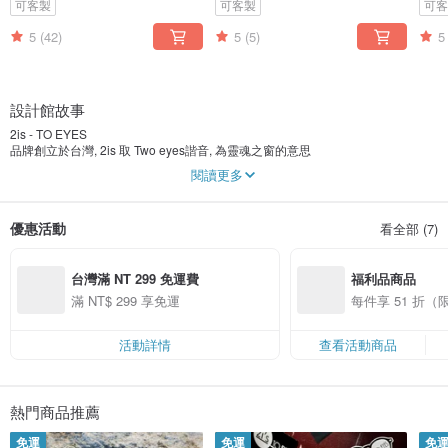
可客製
可客製
可
5
(42)
5
(5)
5
設計館故事
2is - TO EYES
品牌創立於台灣, 2is 取 Two eyes諧音, 為靈魂之窗的意思
閱讀更多
我們都是旅遊控!
帶着熱愛旅行的心, 創造出輕盈, 舒適, 繽紛的 旅遊系太陽眼鏡,
也帶着 2is 走遍世界各地
優惠活動
看全部 (7)
每一支眼鏡都有自己特色風格, 每一支都有自己的名字,
配合您的風格, 跟 2is 來一趟繽紛的旅行, 創造屬於您的獨特色彩!
台灣滿 NT 299 免運費
福利品商品
滿 NT$ 299 享免運
每件享 51 折
活動詳情
查看活動商品
熱門商品推薦
免運
免運
免