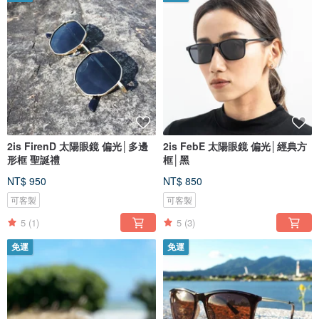
2is FirenD 太陽眼鏡 偏光│多邊
2is FebE 太陽眼鏡 偏光│經典方
形框 聖誕禮
框│黑
NT$ 950
NT$ 850
可客製
可客製
5
(1)
5
(3)
免運
免運