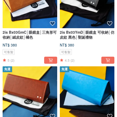
2is Bx03GmC│眼鏡盒│三角形可
2is Bx03YmD│眼鏡盒 可收納│仿
收納│絨皮紋│橘色
皮紋 黑色│聖誕禮物
NT$ 380
NT$ 380
可客製
可客製
5
(2)
4.5
(2)
免運
免運