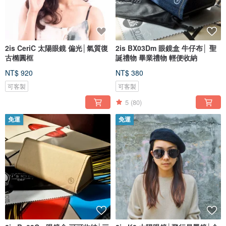
2is CeriC 太陽眼鏡 偏光│氣質復
2is BX03Dm 眼鏡盒 牛仔布│ 聖
古橢圓框
誕禮物 畢業禮物 輕便收納
NT$ 920
NT$ 380
可客製
可客製
5
(80)
免運
免運