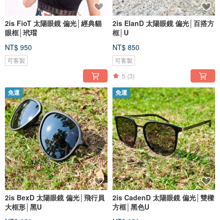
2is FioT 太陽眼鏡 偏光│經典貓
2is ElanD 太陽眼鏡 偏光│百搭方
眼框│玳瑁
框│U
NT$ 950
NT$ 850
可客製
可客製
5
(3)
免運
免運
2is BexD 太陽眼鏡 偏光│飛行員
2is CadenD 太陽眼鏡 偏光│雙樑
大框形│黑U
方框│黑色U