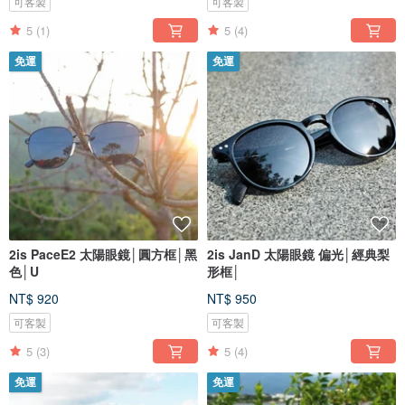
可客製
可客製
5
(1)
5
(4)
免運
免運
2is PaceE2 太陽眼鏡│圓方框│黑
2is JanD 太陽眼鏡 偏光│經典梨
色│U
形框│
NT$ 920
NT$ 950
可客製
可客製
5
(3)
5
(4)
免運
免運