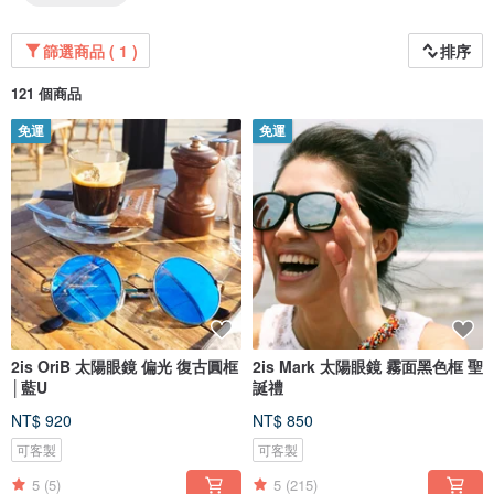
篩選商品 ( 1 )
排序
121 個商品
免運
免運
2is OriB 太陽眼鏡 偏光 復古圓框
2is Mark 太陽眼鏡 霧面黑色框 聖
│藍U
誕禮
NT$ 920
NT$ 850
可客製
可客製
5
(5)
5
(215)