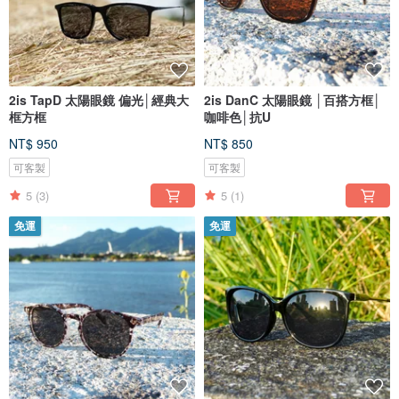
2is TapD 太陽眼鏡 偏光│經典大
2is DanC 太陽眼鏡 │百搭方框│
框方框
咖啡色│抗U
NT$ 950
NT$ 850
可客製
可客製
5
(3)
5
(1)
免運
免運