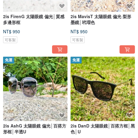
2is FirenG 太陽眼鏡 偏光│質感
2is MavisT 太陽眼鏡 偏光 梨形
多邊形框
墨鏡│玳瑁色
NT$ 950
NT$ 950
可客製
可客製
免運
免運
2is AshG 太陽眼鏡 偏光│百搭方
2is DanD 太陽眼鏡│百搭方框│黑
形框│半透U
色│U