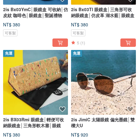
2is Bx03YmC│眼鏡盒 可收納│仿
2is Bx03Tl 眼鏡盒│三角形可收
皮紋 咖啡色│眼鏡盒│聖誕禮物
納眼鏡盒│仿皮革 湖水藍│眼鏡盒
NT$ 380
NT$ 380
可客製
可客製
5
(1)
免運
免運
2is BX03Rmi 眼鏡盒│輕便可收
2is JimiC 太陽眼鏡 偏光墨鏡│雙
納眼鏡盒│三角形軟木塞│眼鏡
樑大U
NT$ 380
NT$ 920