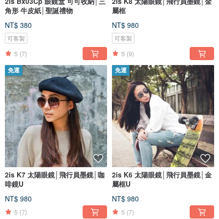
2is Bx03Cp 眼鏡盒 可可收納│三
2is K8 太陽眼鏡│飛行員墨鏡│金
角形 牛皮紙│聖誕禮物
屬框
NT$ 380
NT$ 980
可客製
可客製
5
(7)
5
(9)
免運
免運
2is K7 太陽眼鏡│飛行員墨鏡│咖
2is K6 太陽眼鏡│飛行員墨鏡│金
啡鏡U
屬框U
NT$ 980
NT$ 980
5
(7)
5
(7)