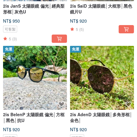
2is JanS 太陽眼鏡 偏光│經典梨
2is SaiD 太陽眼鏡│大框形│黑色
形框│灰色U
鏡片U
NT$ 950
NT$ 920
5
(5)
可客製
5
(3)
免運
免運
2is BelenP 太陽眼鏡 偏光│方框
2is AdenD 太陽眼鏡│多角形框│
│黑色│抗U
金色│
NT$ 920
NT$ 920