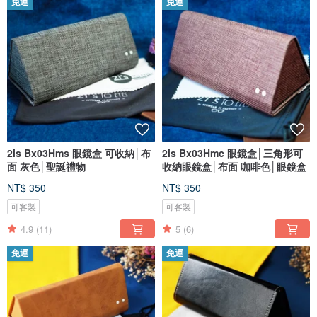
免運
免運
2is Bx03Hms 眼鏡盒 可收納│布
2is Bx03Hmc 眼鏡盒│三角形可
面 灰色│聖誕禮物
收納眼鏡盒│布面 咖啡色│眼鏡盒
NT$ 350
NT$ 350
可客製
可客製
4.9
(11)
5
(6)
免運
免運