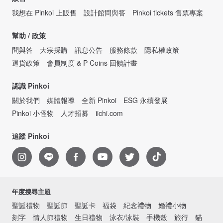
我想在 Pinkoi 上販售
設計館問與答
Pinkoi tickets 售票專案
幫助 / 政策
問與答
大宗採購
訊息公告
服務條款
隱私權政策
退貨政策
會員制度 & P Coins 回饋計畫
認識 Pinkoi
關於我們
媒體報導
全新 Pinkoi
ESG 永續發展
Pinkoi 小怪物
人才招募
iichi.com
追蹤 Pinkoi
年度搜尋主題
聖誕禮物
聖誕節
聖誕卡
福袋
紀念禮物
婚禮小物
刻字
情人節禮物
生日禮物
泳衣/泳裝
手機殼
旅行
貓