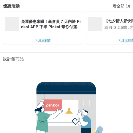
優惠活動
看全部 (3)
【七夕情人節快閃】8
免運優惠來囉！新會員 7 天內於 Pi
用 APP 購買任一
nkoi APP 下單 Pinkoi 幫你付運
滿 NT$ 2,500 現
00 現折 NT$100
費，滿 NT$ 500 最高可折運費 NT
$ 100
活動詳情
活動詳
設計館商品