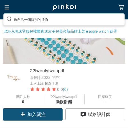
送自己一個特別的禮物
巴洛克珍珠
零錢包
韓國直送皮革包
長夾
新品牌上架🔥
apple watch 錶帶
22twentytwoapril
泰國 | 2022 開館
上次上線
超過 1 週
0.0
(0)
關注人數
22twentytwoapril
回應速度
0
新設計館
-
加入關注
聯絡設計師