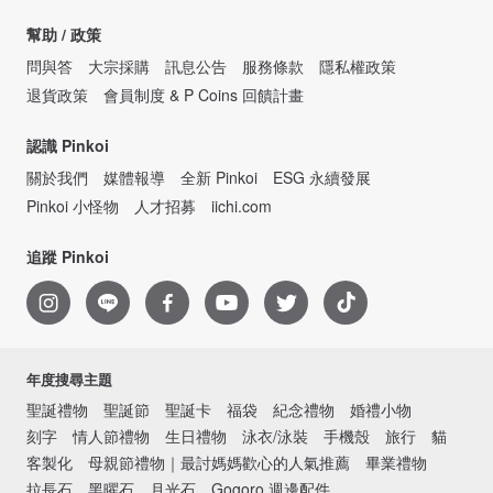
幫助 / 政策
問與答
大宗採購
訊息公告
服務條款
隱私權政策
退貨政策
會員制度 & P Coins 回饋計畫
認識 Pinkoi
關於我們
媒體報導
全新 Pinkoi
ESG 永續發展
Pinkoi 小怪物
人才招募
iichi.com
追蹤 Pinkoi
年度搜尋主題
聖誕禮物
聖誕節
聖誕卡
福袋
紀念禮物
婚禮小物
刻字
情人節禮物
生日禮物
泳衣/泳裝
手機殼
旅行
貓
客製化
母親節禮物｜最討媽媽歡心的人氣推薦
畢業禮物
拉長石
黑曜石
月光石
Gogoro 週邊配件