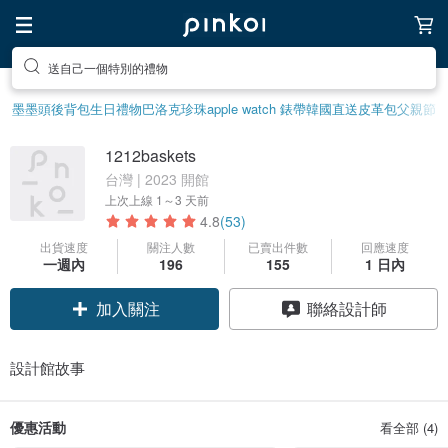
送自己一個特別的禮物
墨墨頭後背包
生日禮物
巴洛克珍珠
apple watch 錶帶
韓國直送皮革包
父親節
1212baskets
台灣 | 2023 開館
上次上線
1～3 天前
4.8
(53)
出貨速度
關注人數
已賣出件數
回應速度
一週內
196
155
1 日內
加入關注
聯絡設計師
設計館故事
優惠活動
看全部 (4)