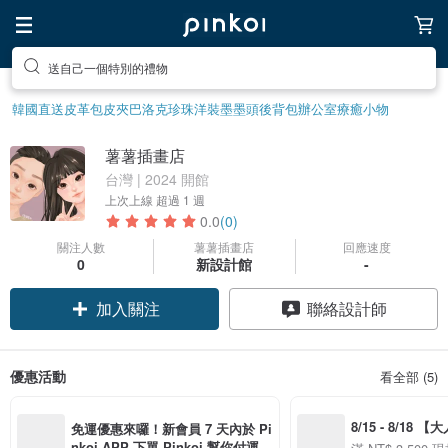
送自己一個特別的禮物
韓國直送皮革包
皮夾
巴洛克珍珠
洋裝
墨墨頭後背包
辦公室療癒小物
薯薯插畫店
台灣 | 2024 開館
上次上線
超過 1 週
0.0
(0)
關注人數
薯薯插畫店
回應速度
0
新設計館
-
加入關注
聯絡設計師
優惠活動
看全部 (5)
8/15 - 8/18 
免運優惠來囉！新會員 7 天內於 Pi
季】滿 NT$3500
nkoi APP 下單 Pinkoi 幫你付運