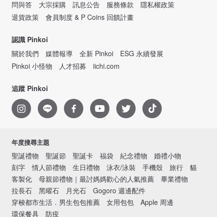
問與答
大宗採購
訊息公告
服務條款
隱私權政策
退貨政策
會員制度 & P Coins 回饋計畫
認識 Pinkoi
關於我們
媒體報導
全新 Pinkoi
ESG 永續發展
Pinkoi 小怪物
人才招募
iichi.com
追蹤 Pinkoi
年度搜尋主題
聖誕禮物
聖誕節
聖誕卡
福袋
紀念禮物
婚禮小物
刻字
情人節禮物
生日禮物
泳衣/泳裝
手機殼
旅行
貓
客製化
母親節禮物｜最討媽媽歡心的人氣推薦
畢業禮物
拉長石
黑曜石
月光石
Gogoro 週邊配件
穿梭都市生活．男生包包推薦
女用包包
Apple 周邊
環保餐具
防疫