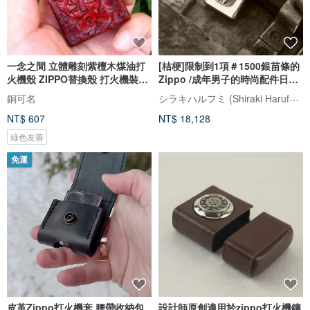
一念之間 立體雕刻紫檀木煤油打
[桔梗]限制到1項＃1500銀苗條的
火機殼 ZIPPO替換殼 打火機裝飾
Zippo /成年男子的時尚配件日本
殼
模式覆蓋
シラキハルフミ (Shiraki Harufumi)
銅可名
NT$ 607
NT$ 18,128
綠色友善
免運
皮革Zippo打火機套 腰帶收納包
設計師原創適用於zippo打火機鑲