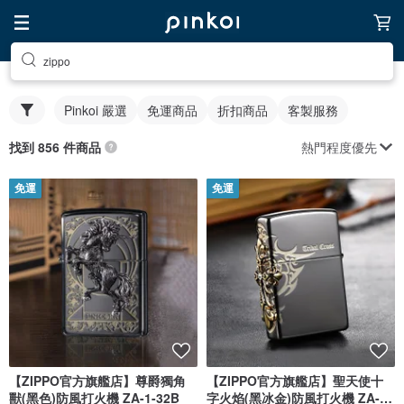
zippo
Pinkoi 嚴選
免運商品
折扣商品
客製服務
熱門程度優先
找到 856 件商品
免運
免運
【ZIPPO官方旗艦店】尊爵獨角
【ZIPPO官方旗艦店】聖天使十
獸(黑色)防風打火機 ZA-1-32B
字火焰(黑冰金)防風打火機 ZA-1-