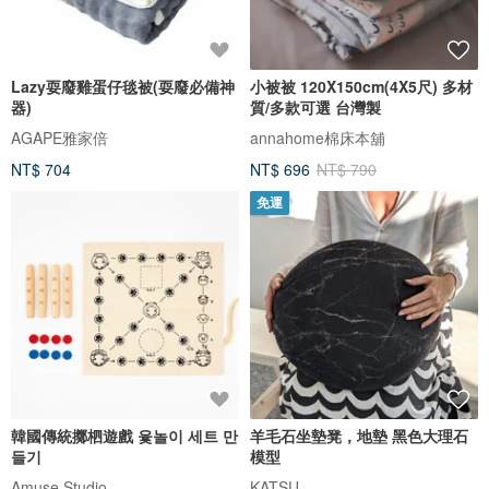
Lazy耍廢雞蛋仔毯被(耍廢必備神
小被被 120X150cm(4X5尺) 多材
器)
質/多款可選 台灣製
AGAPE雅家倍
annahome棉床本舖
NT$ 704
NT$ 696
NT$ 790
免運
韓國傳統擲柶遊戲 윷놀이 세트 만
羊毛石坐墊凳，地墊 黑色大理石
들기
模型
Amuse Studio
KATSU