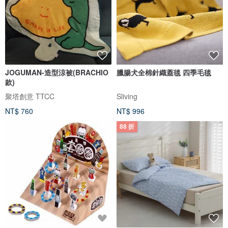
JOGUMAN-造型涼被(BRACHIO
臘腸犬全棉針織蓋毯 四季毛毯
款)
聚塔創意 TTCC
Sliving
NT$ 760
NT$ 996
88 折