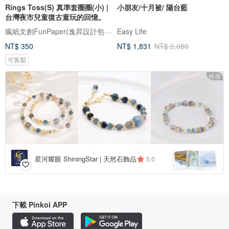
Rings Toss(S) 真準套圈圈(小) |
小朋友/十月被/ 陽台藍
台灣夜市兒童復古童玩的回憶。
瘋紙文創FunPaper(逸昇設計包妝整合股份有限公司15853266)
Easy Life
NT$ 350
NT$ 1,831
NT$ 2,080
可客製
推廣
星河耀眼 ShiningStar | 天然石飾品
5.0
下載 Pinkoi APP