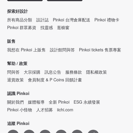
探索好設計
所有商品分類
設計誌
Pinkoi 台灣倉庫配送
Pinkoi 禮物卡
Pinkoi 群眾募資
找靈感
逛櫥窗
販售
我想在 Pinkoi 上販售
設計館問與答
Pinkoi tickets 售票專案
幫助 / 政策
問與答
大宗採購
訊息公告
服務條款
隱私權政策
退貨政策
會員制度 & P Coins 回饋計畫
認識 Pinkoi
關於我們
媒體報導
全新 Pinkoi
ESG 永續發展
Pinkoi 小怪物
人才招募
iichi.com
追蹤 Pinkoi