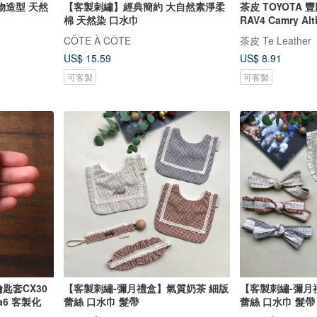
物造型 天然
【客製刺繡】經典簡約 大自然素淨柔
茶皮 TOYOTA 豐
棉 天然染 口水巾
RAV4 Camry Al
CÔTE À CÔTE
茶皮 Te Leather
US$ 15.59
US$ 8.91
可客製
可客製
鑰匙套CX30
【客製刺繡-彌月禮盒】氣質奶茶 細版
【客製刺繡-彌月
da6 客製化
蕾絲 口水巾 髮帶
蕾絲 口水巾 髮帶