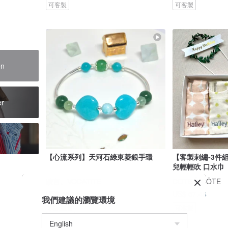
可客製
可客製
en
er
【心流系列】天河石綠東菱銀手環
【客製刺繡-3件
兒輕輕吹 口水巾
礦言。VOCATiTE
CÔTE À CÔTE
US$ 48.11
US$ 57.46
我們建議的瀏覽環境
獨家販售
可客製