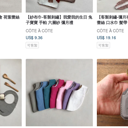
會 荷葉蕾絲
【紗布巾-客製刺繡】我愛我的生日 兔
【客製刺繡-彌月
子寶寶 手帕 六層紗 彌月禮
蕾絲 口水巾 髮帶
CÔTE À CÔTE
CÔTE À CÔTE
US$ 9.36
US$ 19.16
可客製
可客製