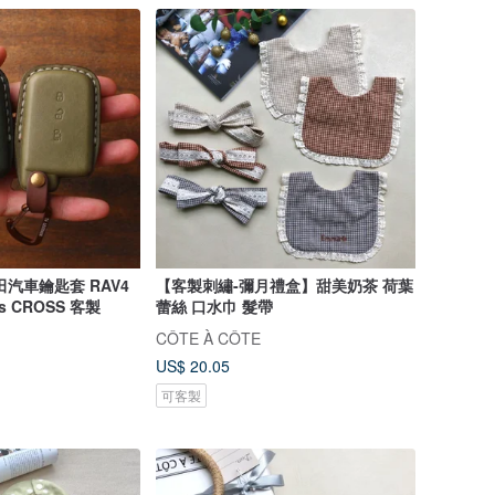
田汽車鑰匙套 RAV4
【客製刺繡-彌月禮盒】甜美奶茶 荷葉
tis CROSS 客製
蕾絲 口水巾 髮帶
CÔTE À CÔTE
US$ 20.05
可客製