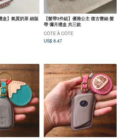
禮盒】氣質奶茶 細版
【髮帶3件組】優雅公主 復古蕾絲 髮
帶 彌月禮盒 共三款
CÔTE À CÔTE
US$ 8.47