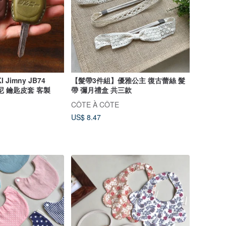
【髮帶3件組】優雅公主 復古蕾絲 髮
吉姆尼 鑰匙皮套 客製
帶 彌月禮盒 共三款
CÔTE À CÔTE
US$ 8.47