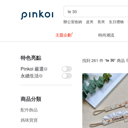
辦公室收納
皮夾
長夾
生日禮物
主題企劃
時尚潮流
特色亮點
找到 261 件 “
te 30
” 商品
Pinkoi 嚴選
永續生活
商品分類
配件飾品
媽咪寶寶