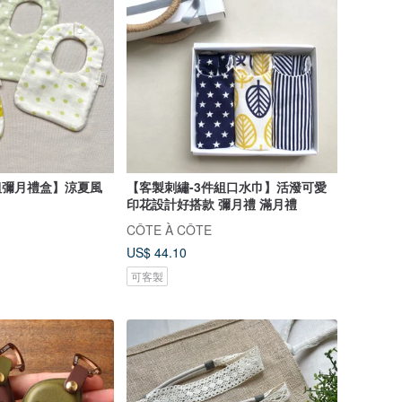
組彌月禮盒】涼夏風
【客製刺繡-3件組口水巾】活潑可愛
印花設計好搭款 彌月禮 滿月禮
CÔTE À CÔTE
US$ 44.10
可客製