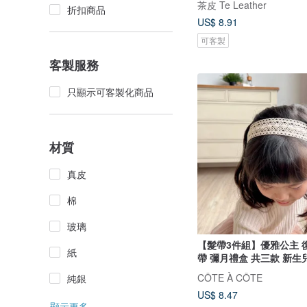
茶皮 Te Leather
折扣商品
US$ 8.91
可客製
客製服務
只顯示可客製化商品
材質
真皮
棉
玻璃
【髮帶3件組】優雅公主 
紙
帶 彌月禮盒 共三款 新生
CÔTE À CÔTE
純銀
US$ 8.47
顯示更多