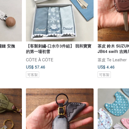
嘴鏈 安撫
【客製刺繡-口水巾3件組】 我和寶寶
茶皮 鈴木 SUZUKI Jimny JB74
的第一場初雪
JB64 swift 
CÔTE À CÔTE
茶皮 Te Leather
US$ 57.46
US$ 4.46
可客製
可客製