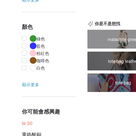
你是不是想找
顏色
綠色
malachite gre
藍色
粉紅色
咖啡色
tote bag leath
白色
tote bag
顯示更多
你可能會感興趣
te 30
重鉻酸銅