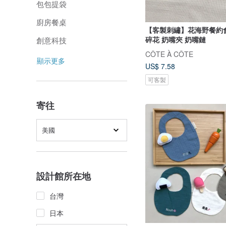
包包提袋
廚房餐桌
【客製刺繡】花海野餐約
碎花 奶嘴夾 奶嘴鏈
創意科技
CÔTE À CÔTE
顯示更多
US$ 7.58
可客製
寄往
美國
設計館所在地
台灣
日本