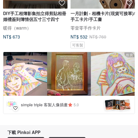
DIY手工相簿影集拍立得剪貼相冊
一月計劃 - 相機卡片(現貨可接單)/
婚禮簽到簿情侶五寸三寸四寸
手工卡片/手工書
暖得（warm）
零壹零手作卡片
NT$ 673
NT$ 532
NT$ 760
可客製
推廣
4
+
simple triple 客製人像插畫
5.0
下載 Pinkoi APP