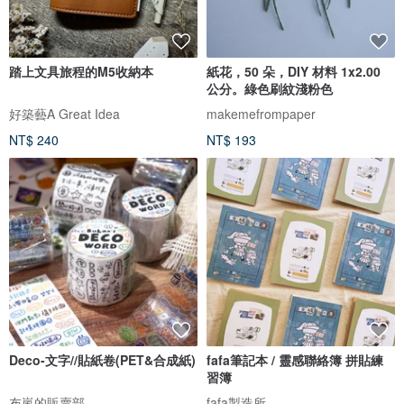
踏上文具旅程的M5收納本
紙花，50 朵，DIY 材料 1x2.00
公分。綠色刷紋淺粉色
好築藝A Great Idea
makemefrompaper
NT$ 240
NT$ 193
Deco-文字//貼紙卷(PET&合成紙)
fafa筆記本 / 靈感聯絡簿 拼貼練
習簿
布嵐的販賣部
fafa製造所